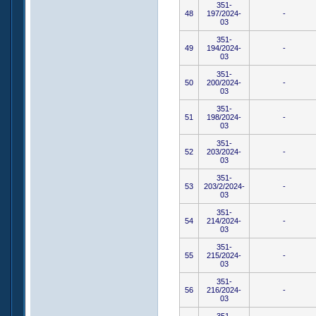
351-
48
197/2024-
-
03
351-
49
194/2024-
-
03
351-
50
200/2024-
-
03
351-
51
198/2024-
-
03
351-
52
203/2024-
-
03
351-
53
203/2/2024-
-
03
351-
54
214/2024-
-
03
351-
55
215/2024-
-
03
351-
56
216/2024-
-
03
351-