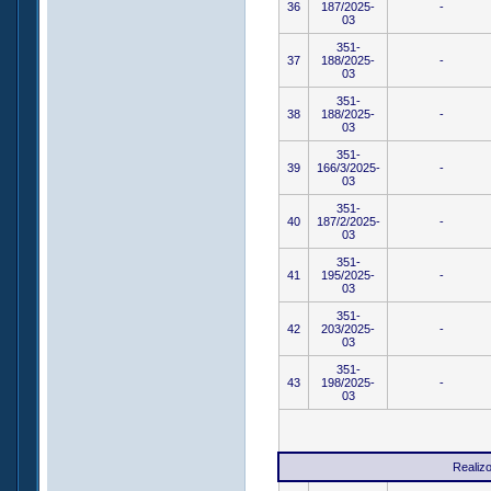
36
187/2025-
-
03
351-
37
188/2025-
-
03
351-
38
188/2025-
-
03
351-
39
166/3/2025-
-
03
351-
40
187/2/2025-
-
03
351-
41
195/2025-
-
03
351-
42
203/2025-
-
03
351-
43
198/2025-
-
03
Realizo