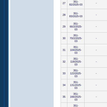
351-
27
-
82/2025-03
351-
28
-
83/2025-03
351-
29
66/2/2025-
-
03
351-
30
70/2/2025-
-
03
351-
31
104/2025-
-
03
351-
32
118/2025-
-
03
351-
33
122/2025-
-
03
351-
34
131/2025-
-
03
351-
35
166/2025-
-
03
351-