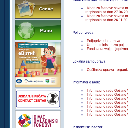
Izbori za članove saveta 
raspisanih za dan 27.04.20
Izbori za članove saveta 
raspisanih za dan 26.11.20
Poljoprivreda:
Poljoprivreda - arhiva
Uredbe ministarstva poljo
Fond za razvoj poljoprivre
Lokalna samouprava:
Opštinska uprava - organi
Informator o radu:
Informator o radu Opštine 
Informator o radu Opštine 
Informator o radu Opštine 
Informator o radu Opštine 
Informator o radu Opštine 
Informator o radu Opštine 
Informator o radu Opštine 
Inspekcijski nadzor: