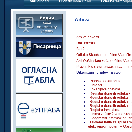
Aktuelnosti
O Vladičinom Hanu
Lokalna samoupr
Arhiva
Arhiva novosti
Dokumenta
Budžet
Odluke Skupštine opštine Vladiči
Akti Opštinskog veća opštine Vlad
Pravilnik o sistematizaciji radnih m
Urbanizam i građevinarstvo:
Planska dokumenta
Obrasci
Lokacijske dozvole
Registar donetih odluka - l
Registar donetih odluka - l
Registar donetih odluka -
Registar donetih odluka - 
Registar investitora
Oblast zaštite životne sred
Geografski informacioni si
Taksene tarife za spise i 
elektronskim putem – Opšt