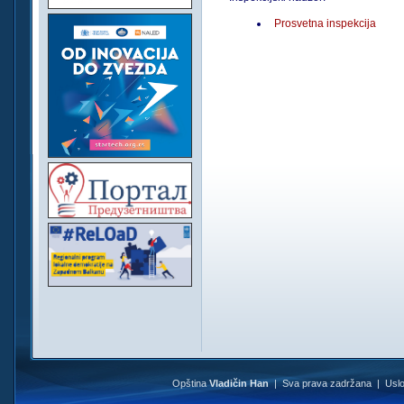
Prosvetna inspekcija
Opština
Vladičin Han
| Sva prava zadržana |
Uslo