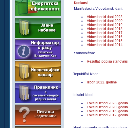
Konkursi
Manifestacija Vidovdanski dani:
Vidovdanski dani 2023.
Vidovdanski dani 2020.
Vidovdanski dani 2019.
Vidovdanski dani 2018.
Vidovdanski dani 2017.
Vidovdanski dani 2016.
Vidovdanski dani 2015.
Vidovdanski dani 2014.
Stanovništvo:
Rezultati popisa stanovni
Republički izbori:
Izbori 2022. godine
Lokalni izbori:
Lokalni izbori 2023. godin
Lokalni izbori 2020. godin
Lokalni izbori 2016. godin
Lokalni izbori 2012. godin
Izbori za savete mesnih zajednioca: