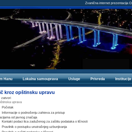
Zvanična internet prezentacija 
om Hanu
Lokalna samouprava
Usluge
Privreda
Institucije
ič kroz opštinsku upravu
|
zatvori
štinska uprava
Početak
Informacije o podnošenju zahteva za pristup
acijama od javnog značaja
Kontakt podaci lica zaduženog za zaštitu podataka o ličnosti
Pravilnik o postupku unutrašnjeg uzbunjivanja
Pravilnik o zaštiti podataka o ličnosti