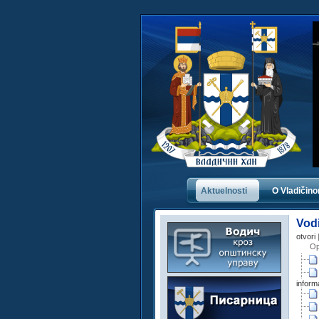
Aktuelnosti
O Vladičin
Vod
otvori
Op
inform