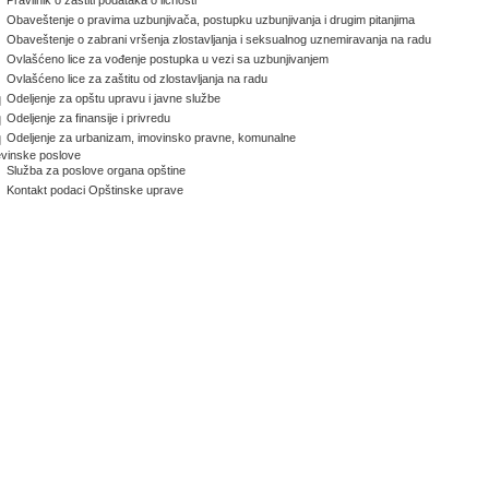
Obaveštenje o pravima uzbunjivača, postupku uzbunjivanja i drugim pitanjima
Obaveštenje o zabrani vršenja zlostavljanja i seksualnog uznemiravanja na radu
Ovlašćeno lice za vođenje postupka u vezi sa uzbunjivanjem
Ovlašćeno lice za zaštitu od zlostavljanja na radu
Odeljenje za opštu upravu i javne službe
Odeljenje za finansije i privredu
Odeljenje za urbanizam, imovinsko pravne, komunalne
evinske poslove
Služba za poslove organa opštine
Kontakt podaci Opštinske uprave