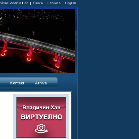
Opštine Vladičin Han |
Ćirilica
|
Latinica
|
English
Kontakt
Arhiva