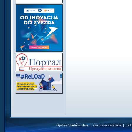
Opština
Vladičin Han
| Sva prava zadržana |
Uslo