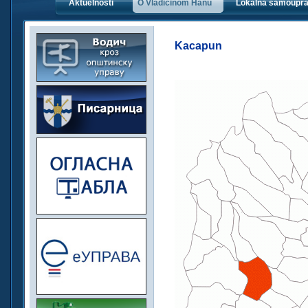
Aktuelnosti
O Vladičinom Hanu
Lokalna samoupr
Kacapun