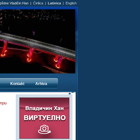
Opštine Vladičin Han |
Ćirilica
|
Latinica
|
English
Kontakt
Arhiva
ampu