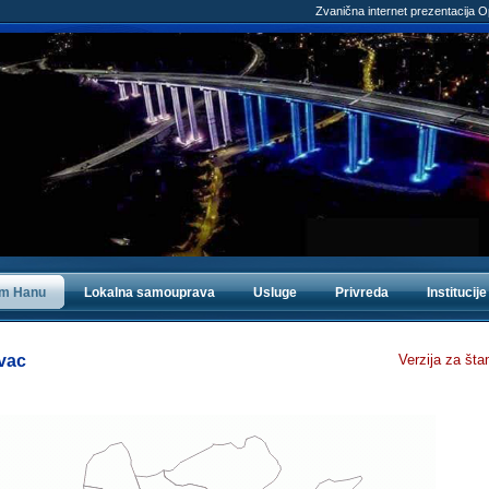
Zvanična internet prezentacija 
om Hanu
Lokalna samouprava
Usluge
Privreda
Institucije
vac
Verzija za št