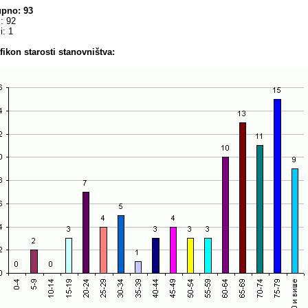
pno: 93
i: 92
i: 1
fikon starosti stanovništva: