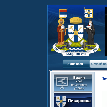
Aktuelnosti
O Vladičin
Jo