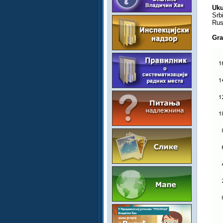
Uku
Srb
Rus
Gra