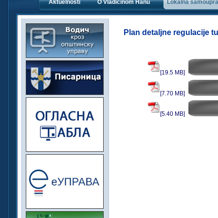
Aktuelnosti
O Vladičinom Hanu
Lokalna samoupr
Plan detaljne regulacije 
[19.5 MB]
[7.70 MB]
[5.40 MB]