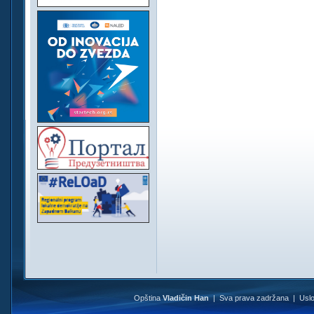
Opština
Vladičin Han
| Sva prava zadržana |
Uslo