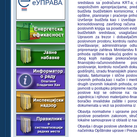
sredstava sa podračuna KRT-a; o
raspoloživim aproprijacijama; pre
budžeta budžetskim korisnicima; r
opštine, planiranje i praćenje pri
izvršenje budžeta kao i izveštaj
konsolidovanog završnog računa b
poslovnih knjiga sa posebnom evide
budžetskih sredstava; usaglašav
Upravom za trezor i dobavljačim
poslovnom prostoru; kontrolu rasho
izveštavanje; administriranje od
pripremanje zahteva Ministarstvu f
prihoda opštine u tekućoj godini s
zbog kojih nastaje prekoračenj
finansijsko-računovodstvene po
poslovanje, kontrolu novčanih dokum
godišnjih), izradu finansijskih plan
isplatu, fakturisanje i slične pos
izvornih prihoda,kao i način i meri
drugih izvornih lokalnih prihoda; 
javnosti u postupku pripreme nacrta 
poslove koji se odnose na: rač
zajednica i njihovo materijalno-fina
boračko invalidske zaštite i poro
dokumenata u vezi sa poslovima iz 
Obavlja normativne i upravne pos
poslove posebnim zakonom, stručn
lokalne samouprave iz oblasti iz na
Obavlja i druge poslove utvrđene z
načelnika Opštinske uprave i Preds