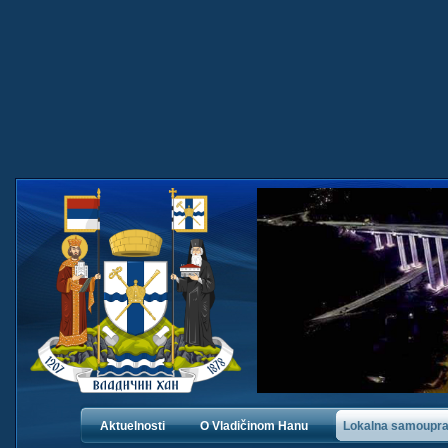
Aktuelnosti
O Vladičinom Hanu
Lokalna samoupr