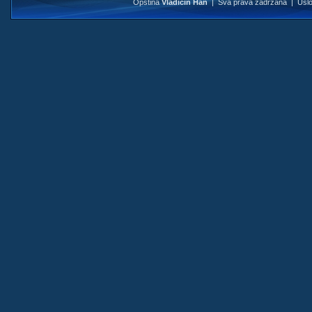
Opština
Vladičin Han
| Sva prava zadržana |
Uslo