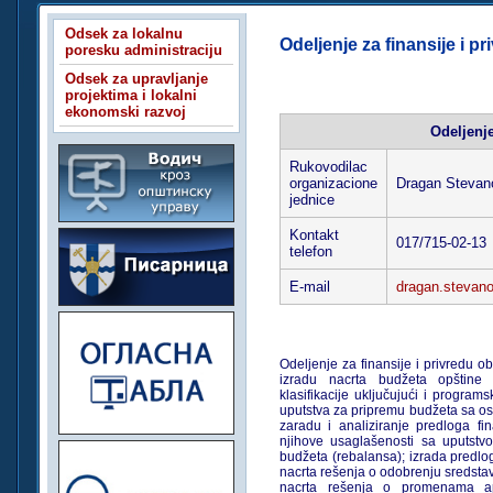
Odsek za lokalnu
Odeljenje za finansije i pr
poresku administraciju
Odsek za upravljanje
projektima i lokalni
ekonomski razvoj
Odeljenje
Rukovodilac
organizacione
Dragan Stevan
jednice
Kontakt
017/715-02-13
telefon
E-mail
dragan.stevano
Odeljenje za finansije i privredu 
izradu nacrta budžeta opštine 
klasifikacije uključujući i program
uputstva za pripremu budžeta sa 
zaradu i analiziranje predloga fin
njihove usaglašenosti sa uputstv
budžeta (rebalansa); izrada predlo
nacrta rešenja o odobrenju sredstav
nacrta rešenja o promenama apro