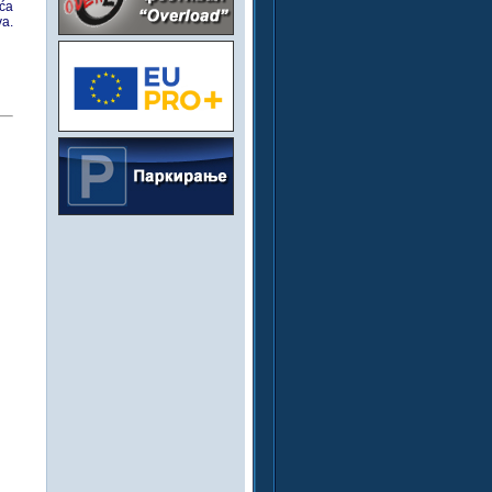
eća
va.