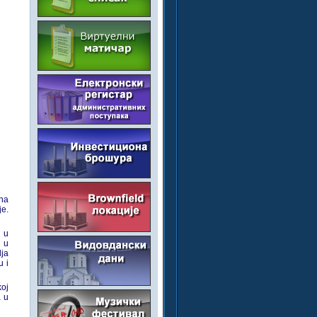
 na
je.
 u
e u
ja
u i
oj
a u