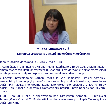
Milena Milosavljević
Zamenica predsednice Skupštine opštine Vladičin Han
lena Milosavljević rođena je u Nišu 7. maja 1980.
novnu školu i X gimnaziju „Mihajlo Pupin" završila je u Beogradu. Diplomirala je
omatološkom fakultetu Univerziteta u Beogradu i stekla zvanje doktor stomatologi
ložila je stručni ispit pred ispitnom komisijom Ministarstva zdravlja.
a početku profesionalne karijere radila je kao samostalni stručni saradnik
rmaceutskoj kompaniji „Inpharm" u Beogradu. Iz porodičnih razloga, preselila s
ladičin Han 2012. i te godine radila kao doktor stomatologije u Domu zdravl
adičin Han. Kasnije je obavljala stomatološku praksu u privatnom sektoru u Vranj
rdulici.
d 2016. do 2019. bila je angažovana kao zdravstveni saradnik u Predškolsk
tanovi „Pčelica", a od 2019. do 2021. vršila je istu funkciju u filijali Crvenog krst
ladičinom Hanu.