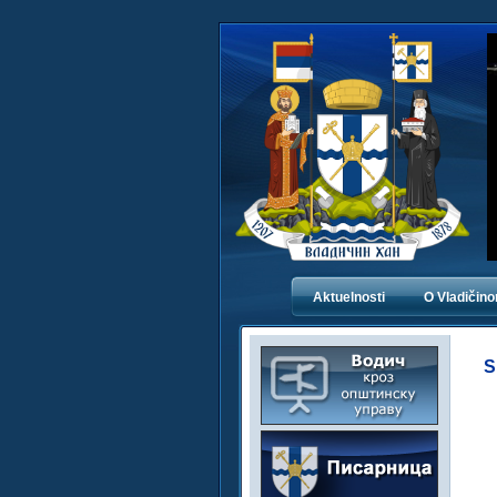
Aktuelnosti
O Vladičin
S