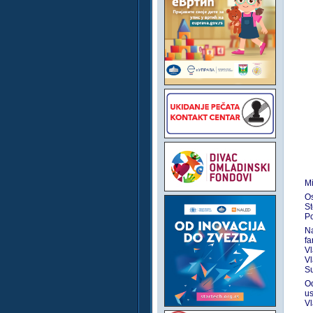
Mi
Os
St
Po
N
fa
V
Vl
Su
O
us
V