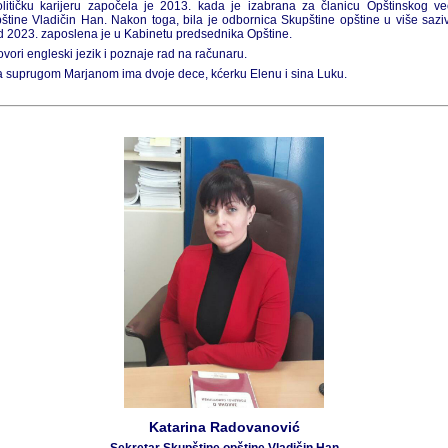
litičku karijeru započela je 2013. kada je izabrana za članicu Opštinskog v
štine Vladičin Han. Nakon toga, bila je odbornica Skupštine opštine u više sazi
 2023. zaposlena je u Kabinetu predsednika Opštine.
vori engleski jezik i poznaje rad na računaru.
 suprugom Marjanom ima dvoje dece, kćerku Elenu i sina Luku.
Katarina Radovanović
Sekretar Skupštine opštine Vladičin Han