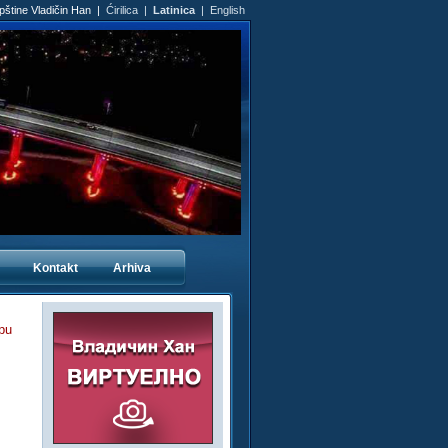
Opštine Vladičin Han |
Ćirilica
|
Latinica
|
English
Kontakt
Arhiva
pu