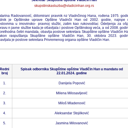
skupstinskasluzba@vladicinhan.org.rs
tarina Radovanović, diilomirani pravnik nz Vladnčinog Hana, rođena 1975. god
adnik je Opštinske uprave Opštine Vladnčii Han od 2002. godiie, najnpe 
slovnma u imovinsko- pravnoj službi, zatim kao rukovodilac Odeljenja za oš
ravu n javne službe kada je o6avljala i poslove Opštinskog veća, a od 2008. godi
prethodna četiri mandata, obavlja poslove sekretara Skupštine opštine Vladičin H
akon raspuštanja Skupštine opštine Vladičin Han, 30. oktobra 2023. godin
avljala je poslove sekretara Privremenog organa opštine Vladičin Han.
Redni
Spisak odbornika Skupštine opštine Vladičin Han u mandatu od
broj
22.01.2024. godine
1.
Danijela Popović
2.
Milena Milosavljević
3.
Miloš Mladenović
4.
Aleksandar Stojilković
5.
Jasmina Milovanović