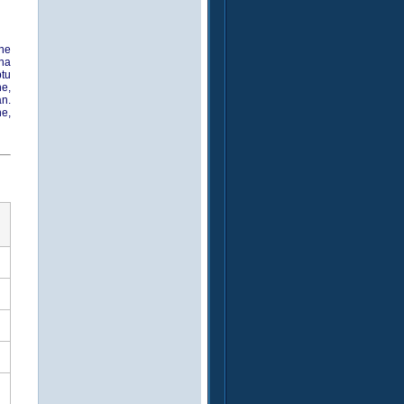
ine
na
ptu
ne,
an.
e,