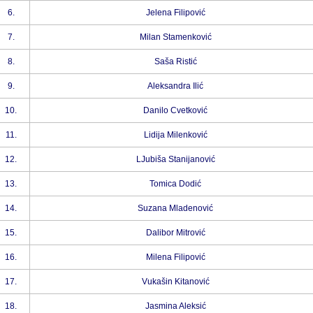
6.
Jelena Filipović
7.
Milan Stamenković
8.
Saša Ristić
9.
Aleksandra Ilić
10.
Danilo Cvetković
11.
Lidija Milenković
12.
LJubiša Stanijanović
13.
Tomica Dodić
14.
Suzana Mladenović
15.
Dalibor Mitrović
16.
Milena Filipović
17.
Vukašin Kitanović
18.
Jasmina Aleksić