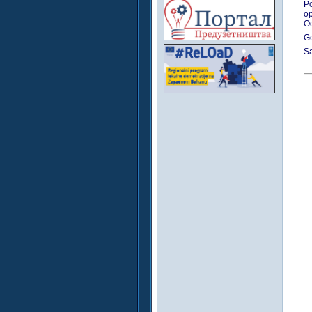
Po
op
Od
Go
Sa