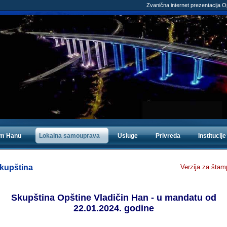
Zvanična internet prezentacija 
om Hanu
Lokalna samouprava
Usluge
Privreda
Institucije
kupština
Verzija za štam
Skupština Opštine Vladičin Han - u mandatu od
22.01.2024. godine