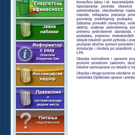
boravišnu taksu i dr, kancelarijske 
ispunjavanja poreske obaveze
administracije; obezbeđenje napl
naplate, odlaganja plaćanja po
poreskog prekršajnog postupka;
žalbama poreskih obveznika; vođ
aktima; vođenje jedinstvenog po
primenu jedinstvenih standarda, de
podataka, pripremu metodoloških
oblasti lokalnih javnih prihoda i i
pružanje stručne pomoći poreskim o
simulacije i modela po pojedinim
LPA.
Obavlja normativne i upravne pos
poslove posebnim zakonom, stručn
lokalne samouprave za oblasti iz n
Obavlja i druge poslove utvrđene z
načelnika Opštinske uprave i preds