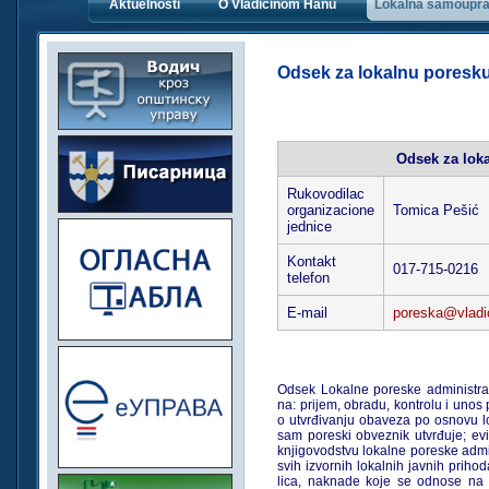
Aktuelnosti
O Vladičinom Hanu
Lokalna samoupr
Odsek za lokalnu poresku
Odsek za loka
Rukovodilac
organizacione
Tomica Pešić
jednice
Kontakt
017-715-0216
telefon
E-mail
poreska@vladic
Odsek Lokalne poreske administrac
na: prijem, obradu, kontrolu i uno
o utvrđivanju obaveza po osnovu lo
sam poreski obveznik utvrđuje; e
knjigovodstvu lokalne poreske admin
svih izvornih lokalnih javnih prihod
lica, naknade koje se odnose na 