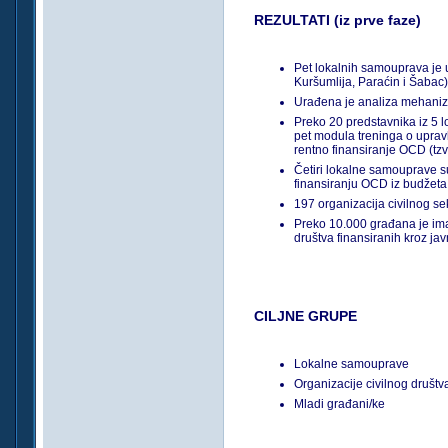
REZULTATI (iz prve faze)
Pet lokalnih samouprava je u
Kuršumlija, Paraćin i Šabac)
Urađena je analiza mehaniz
Preko 20 predstavnika iz 5 
pet modula treninga o upra­v
rentno finansiranje OCD (tz
Četiri lokalne samouprave su
finansiranju OCD iz budžeta
197 organizacija civilnog sek
Preko 10.000 građana je imal
društva finansiranih kroz ja
CILJNE GRUPE
Lokalne samouprave
Organizacije civilnog društ
Mladi građani/ke