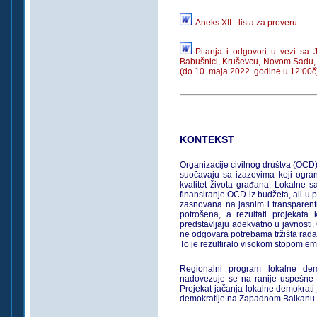
Aneks XII - lista za proveru
Pitanja i odgovori u vezi sa
Babušnici, Kruševcu, Novom Sadu, S
(do 10. maja 2022. godine u 12:00č
KONTEKST
Organizacije civilnog društva (OCD) 
suočavaju sa izazovima koji ogran
kvalitet života građana. Lo­kalne
finansiranje OCD iz budžeta, ali u 
za­snovana na jasnim i transparent
potrošena, a rezultati projekata
predstavljaju adekvatno u javno­sti
ne odgovara potrebama tržišta rada
To je rezultiralo visokom stopom emi
Regionalni program lokalne de
nadovezuje se na ranije uspešne i
Projekat jačanja lokalne demokrati­
demokratije na Zapadnom Balkanu 