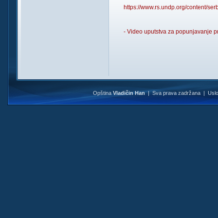
https://www.rs.undp.org/content/ser
- Video uputstva za popunjavanje pr
Opština
Vladičin Han
| Sva prava zadržana |
Uslo