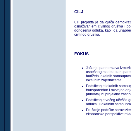
CILJ
Cilj projekta je da ojača demokra
osnaživanjem civilnog društva i p
donošenja odluka, kao i da unapredi 
civilnog društva.
FOKUS
Jačanje partnerstava između 
uspešnog modela transparen
budžeta lokalnih samouprav
loka­ lnim zajednicama.
Podsticanje lokalnih samoup
transparentan i razvojno ori
prihvatajući projektno zasno
Podsticanje većeg učešća g
odluka u lokalnim samoupr
Pružanje podrške sprovođenju
ekonomske perspektive mla