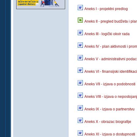
Aneks I - projektni predlog
Aneks II - pregled budžeta i pla
Aneks III - logički okvir rada
Aneks IV - plan aktivnosti i pro
Aneks V - administrativni poda
Aneks VI - finansijski identifika
Aneks VII - izjava o podobnosti
Aneks VIII - izjava o nepostojan
Aneks IX - izjava o partnerstvu
Aneks X - obrazac biografije
Aneks XI - izjava o dostupnosti