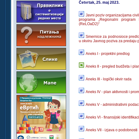
Četvrtak, 25. maj 2023.
Javni poziv organizacijama civi
programa „Regionalni program
(ReLOaD2)“
Smernice za podnosioce predlog
u okviru Javnog poziva za predaju 
Aneks I - projektni predlog
Aneks II - pregled budžeta i pla
Aneks III - logički okvir rada
Aneks IV - plan aktivnosti i pro
Aneks V - administrativni poda
Aneks VI - finansijski identifika
Aneks VII - izjava o podobnosti