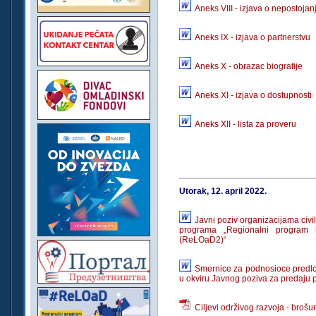
Aneks VIII - izjava o nepostojan
Aneks IX - izjava o partnerstvu
Aneks X - obrazac biografije
Aneks XI - izjava o dostupnosti
Aneks XII - lista za proveru
Utorak, 12. april 2022.
Javni poziv organizacijama civi
programa „Regionalni program
(ReLOaD2)“
Smernice za podnosioce predlog
u okviru Javnog poziva za predaju 
Ciljevi održivog razvoja - brošu