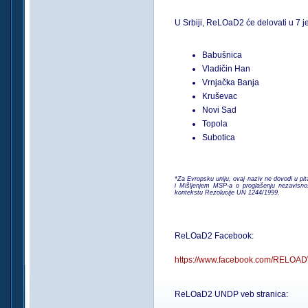
U Srbiji, ReLOaD2 će delovati u 7 j
Babušnica
Vladičin Han
Vrnjačka Banja
Kruševac
Novi Sad
Topola
Subotica
*Za Evropsku uniju, ovaj naziv ne dovodi u pi
i Mišljenjem MSP-a o proglašenju nezavis
kontekstu Rezolucije UN 1244/1999.
ReLOaD2 Facebook:
https://www.facebook.com/RELOAD
ReLOaD2 UNDP veb stranica: