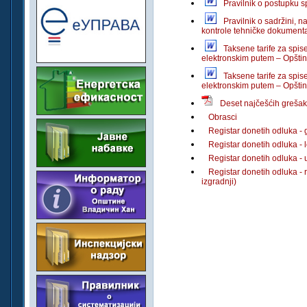
Pravilnik o postupku 
Pravilnik o sadržini, n
kontrole tehničke dokumenta
Taksene tarife za spis
elektronskim putem – Opštin
Taksene tarife za spis
elektronskim putem – Opštin
Deset najčešćih grešak
Obrasci
Registar donetih odluka -
Registar donetih odluka - l
Registar donetih odluka -
Registar donetih odluka - r
izgradnji)