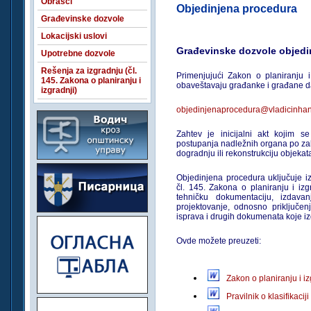
Obrasci
Objedinjena procedura
Građevinske dozvole
Lokacijski uslovi
Građevinske dozvole objedi
Upotrebne dozvole
Rešenja za izgradnju (čl.
Primenjujući Zakon o planiranju i
145. Zakona o planiranju i
obaveštavaju građanke i građane da
izgradnji)
objedinjenaprocedura@vladicinhan
Zahtev je inicijalni akt kojim 
postupanja nadležnih organa po zah
dogradnju ili rekonstrukciju objekat
Objedinjena procedura uključuje i
čl. 145. Zakona o planiranju i izg
tehničku dokumentaciju, izdava
projektovanje, odnosno priključenj
isprava i drugih dokumenata koje iz
Ovde možete preuzeti:
Zakon o planiranju i iz
Pravilnik o klasifikacij