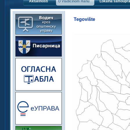
Aktuelnosti
O Vladičinom Hanu
Lokalna samoupr
Tegovište