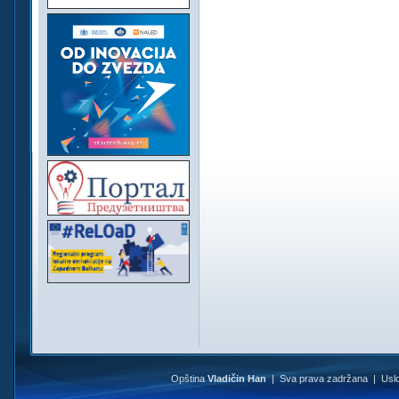
Opština
Vladičin Han
| Sva prava zadržana |
Uslo