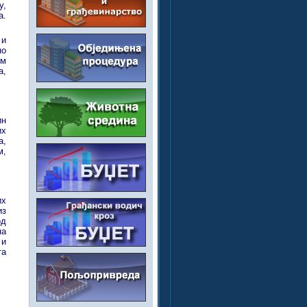
у,
а.
 и
но
им
а,
ин
их
а,
м,
их
из
од
на
 и
та