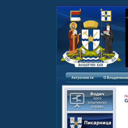
Актуелности
О Владичинoм
Н
G