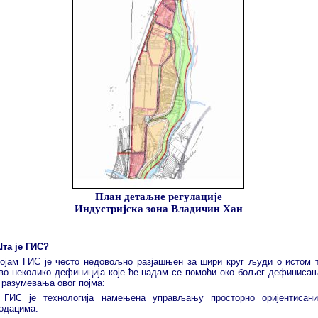
План детаљне регулације
Индустријска зона Владичин Хан
та је ГИС?
ојам ГИС је често недовољно разјашњен за шири круг људи о истом 
во неколико дефиниција које ће надам се помоћи око бољег дефиниса
 разумевања овог појма:
 ГИС је технологија намењена управљању просторно оријентисан
одацима.