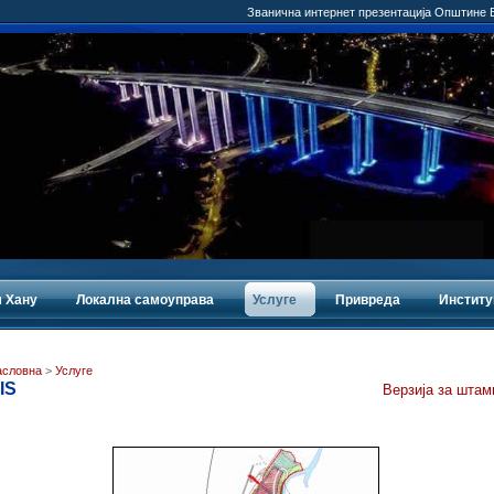
Званична интернет презентација Општине
 Хану
Локална самоуправа
Услуге
Привреда
Институ
асловна
>
Услуге
IS
Верзија за штам