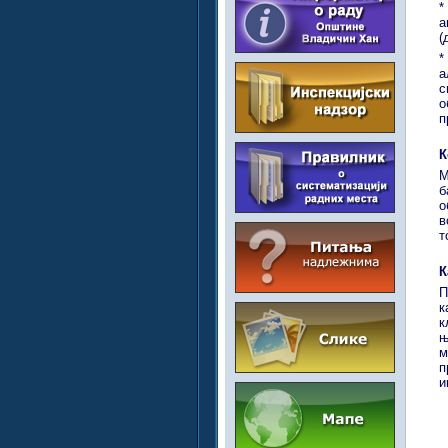
*
а
(
*
а
с
о
п
К
М
б
о
в
т
К
П
к
к
њ
м
п
и