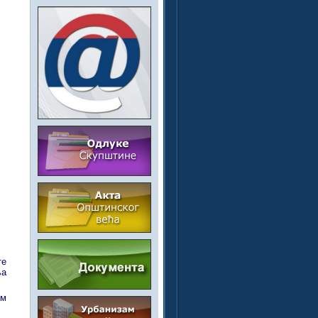
те
ња
им