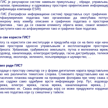
 ГИС је рачунарски систем намењен прикупљању , обради, управљањ
нализи, приказивању и одржавању просторно оријентисаних информациј
дефиниција компаније ESRI)
 ГИС (Географски информациони систем) представља скуп графичких
лфанумеричких података тако организован да омогућава потпу
инхрону везу између описаних и графичких података о просторн
бјектима , тако да се сваком елементу објекта може, сваког момент
риступити како из алфанумеричке тако и графичке базе података.
о све користи ГИС?
огу га користити све институције и предузећа која се на било који нач
аве простором односно управљањем и експлоатацијом просторн
бјеката: Урбанизам, грађевинско земљиште, путна и железничка мреж
одовод, канализација, електродистрибуција, гасна дистрибуција, телеко
опловод, екологија, зеленило, пољопривреда и шумарство, ...
ако ради ГИС?
одаци о простору смештају се у форми дигиталних карата представљен
ао низ различитих тематских слојева. Сликовито представљамо као н
ласичних планова нацртаним на провидним фолијама при чему свака 
их садржи само одређене врсте информације (нпр. Пут, водовод
режа, електро мрежа, гасна мрежа, канализациона мрежа,...)
реклопимо их. Свака информација којој се може придружити кордина
ма низ података који су смештени у табели.