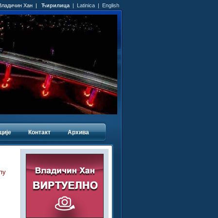
 Владичин Хан |
Ћирилица
|
Latinica
|
English
ције
Контакт
Архива
пу