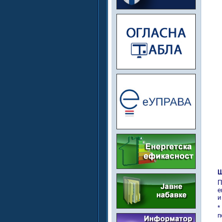
Ш
П
е
и
*
п