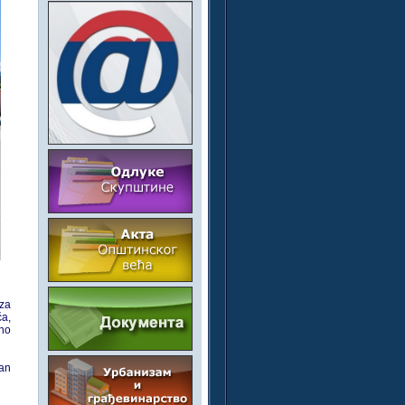
za
ća,
vno
an