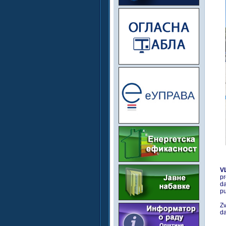
V
pr
da
pu
Z
da