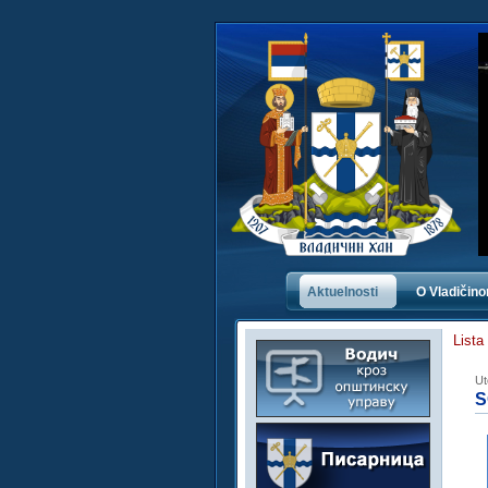
Aktuelnosti
O Vladičin
Lista
Ut
S