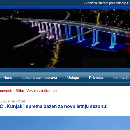
Zvanična internet prezentacija 
om Hanu
Lokalna samouprava
Usluge
Privreda
Institucije
 novosti
Slike
Verzija za štampu
orak, 9. Juni 2026.
C „Kunjak” sprema bazen za novu letnju sezonu!