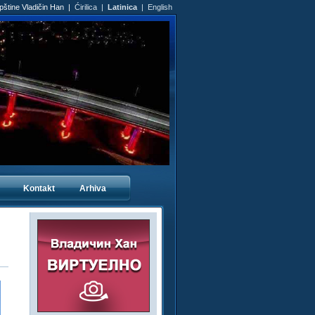
Opštine Vladičin Han |
Ćirilica
|
Latinica
|
English
Kontakt
Arhiva