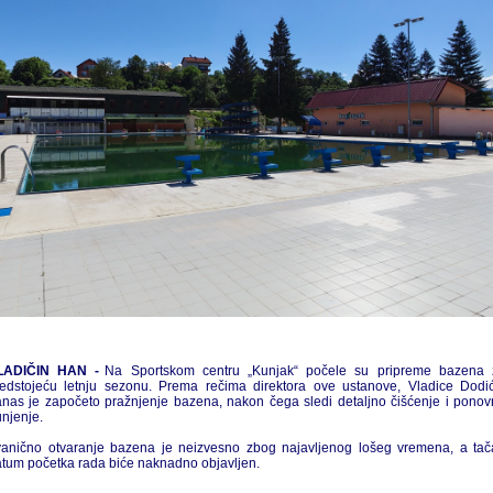
LADIČIN HAN -
Na Sportskom centru „Kunjak“ počele su pripreme bazena 
edstojeću letnju sezonu. Prema rečima direktora ove ustanove, Vladice Dodi
nas je započeto pražnjenje bazena, nakon čega sledi detaljno čišćenje i pono
njenje.
vanično otvaranje bazena je neizvesno zbog najavljenog lošeg vremena, a tač
tum početka rada biće naknadno objavljen.