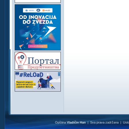
Opština
Vladičin Han
| Sva prava zadržana |
Uslo