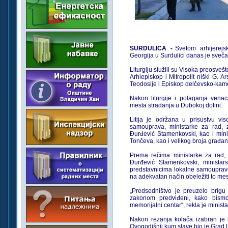
SURDULICA -
Svetom arhijerej
Georgija u Surdulici danas je sveč
Liturgiju služili su Visoka preosveš
Arhiepiskop i Mitropolit niški G. Ar
Teodosije i Episkop delčevsko-kam
Nakon liturgije i polaganja venac
mesta stradanja u Dubokoj dolini.
Litija je održana u prisustvu vi
samouprava, ministarke za rad, z
Đurđević Stamenkovski, kao i minis
Tončeva, kao i velikog broja građan
Prema rečima ministarke za rad, z
Đurđević Stamenkovski, ministars
predstavnicima lokalne samouprave
na adekvatan način obeležiti to mes
„Predsedništvo je preuzelo brigu
zakonom predviđeni, kako bism
memorijalni centar“, rekla je minista
Nakon rezanja kolača izabran je 
Ovogodišnji kum slave bio je Grad 