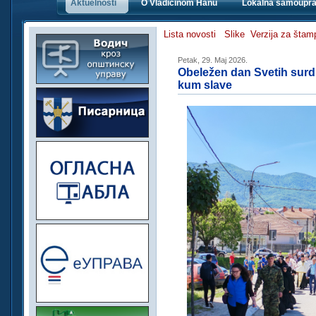
Aktuelnosti
O Vladičinom Hanu
Lokalna samoupr
Lista novosti
Slike
Verzija za štam
Petak, 29. Maj 2026.
Obeležen dan Svetih surd
kum slave