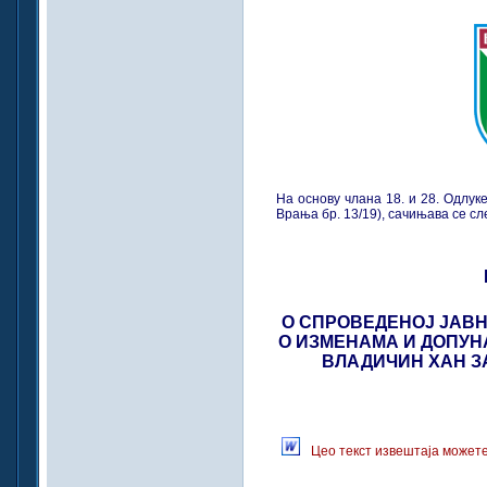
На основу члана 18. и 28. Одлук
Врања бр. 13/19), сачињава се сл
О СПРОВЕДЕНОЈ ЈАВН
О ИЗМЕНАМА И ДОПУН
ВЛАДИЧИН ХАН ЗА
Цео текст извештаја можете