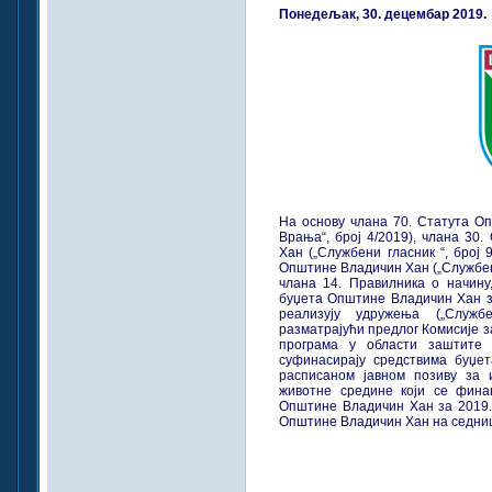
Понедељак, 30. децембар 2019.
На основу члана 70. Статута О
Врања“, број 4/2019), члана 30
Хан („Службени гласник “, број 
Општине Владичин Хан („Службени
члана 14. Правилника о начину,
буџета Општине Владичин Хан за
реализују удружења („Служб
разматрајући предлог Комисије за
програма у области заштите 
суфинасирају средствима буџе
расписаном јавном позиву за 
животне средине који се фина
Општине Владичин Хан за 2019. 
Општине Владичин Хан на седници