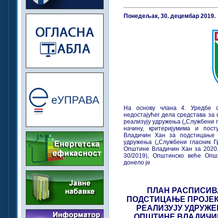
Понедељак, 30. децембар 2019.
На основу члана 4. Уредбе 
недостајућег дела средстава за
реализују удружења („Службени гл
начину, критеријумима и пос
Владичин Хан за подстицање п
удружења („Службени гласник Г
Општине Владичин Хан за 2020. 
30/2019), Општинско веће Опш
донело је
ПЛАН РАСПИСИВ
ПОДСТИЦАЊЕ ПРОЈЕК
РЕАЛИЗУЈУ УДРУЖЕ
ОПШТИНЕ ВЛАДИЧИН