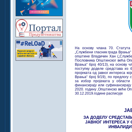
На основу члана 70. Статута
„Службени гласник града Врања“ 
општине Владичин Хан („Службен
Пословника Општинског већа Оп
Врања“ број 40/13), на основу ч
поступку доделе средстава из
пројеката од јавног интереса ко
Врања“ број 9/19), по предлогу 
за избор пројеката у области
финансирају или суфинансирају
2020. годину ,Општинско веће О
30.12.2019.године расписује
ЈА
ЗА ДОДЕЛУ СРЕДСТАВ
ЈАВНОГ ИНТЕРЕСА У
ИНВАЛИДИТ