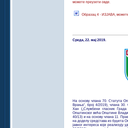
можете преузети овде.
Образац 4 - ИЗЈАВА, можете
Среда, 22. мај 2019.
На основу члана 70. Статута О
Врања“, број 4/2019), члана 30
Хан („Службени гласник Града 
Општинског већа Општине Владич
40/13) и на основу члана 11. Пр
на доделу средстава из буџета О
јавног интереса које реализују 