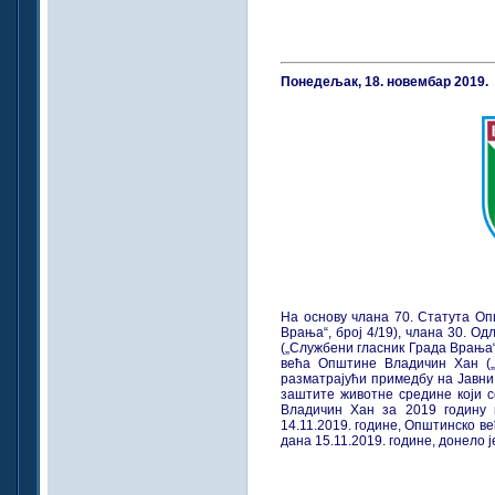
Понедељак, 18. новембар 2019.
На основу члана 70. Статута Оп
Врања“, број 4/19), члана 30. 
(„Службени гласник Града Врања“,
већа Општине Владичин Хан („С
разматрајући примедбу на Јавни 
заштите животне средине који 
Владичин Хан за 2019 годину ко
14.11.2019. године, Општинско 
дана 15.11.2019. године, донело ј