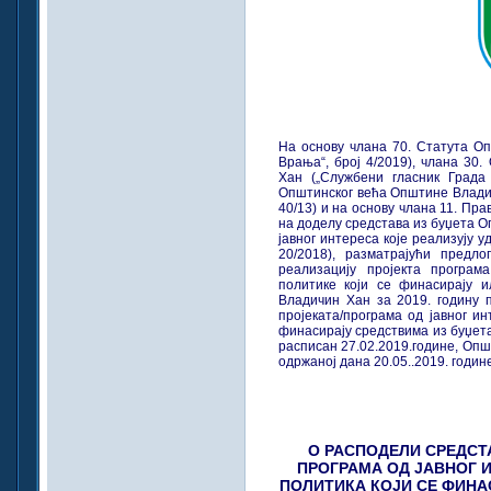
На основу члана 70. Статута О
Врања“, број 4/2019), члана 30
Хан („Службени гласник Града 
Општинског већа Општине Владич
40/13) и на основу члана 11. Пр
на доделу средстава из буџета О
јавног интереса које реализују 
20/2018), разматрајући предло
реализацију пројекта програм
политике који се финасирају 
Владичин Хан за 2019. годину п
пројеката/програма од јавног и
финасирају средствима из буџета
расписан 27.02.2019.године, Оп
одржаној дана 20.05..2019. године
О РАСПОДЕЛИ СРЕДСТА
ПРОГРАМА ОД ЈАВНОГ 
ПОЛИТИКА КОЈИ СЕ ФИНА