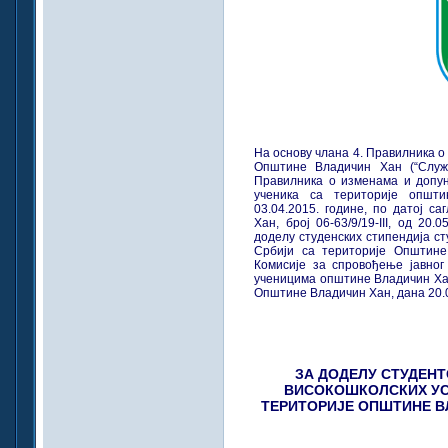
На основу члана 4. Правилника о
Општине Владичин Хан (“Служб
Правилника о изменама и допу
ученика са територије општи
03.04.2015. године, по датој с
Хан, број 06-63/9/19-III, од 20.
доделу студенских стипендија с
Србији са територије Општине
Комисије за спровођење јавног
ученицима општине Владичин Хан
Општине Владичин Хан, дана 20.0
ЗА ДОДЕЛУ СТУДЕН
ВИСОКОШКОЛСКИХ УС
ТЕРИТОРИЈЕ ОПШТИНЕ ВЛ