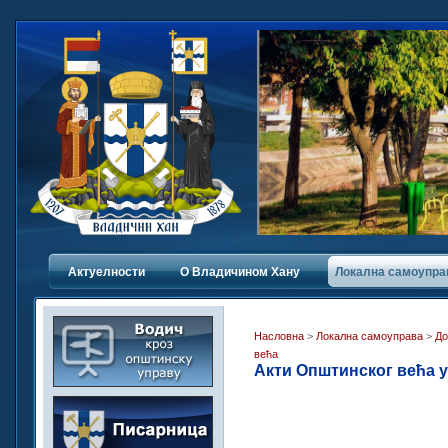
Актуелности
О Владичинoм Хану
Локална самоупра
Насловна
>
Локална самоуправа
>
До
већа
Акти Општинског већа у 