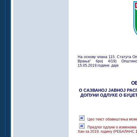
На основу члана 115. Статута О
Врања“ број 4/19) Општи
15.05.2019.године. даје
О
О САЗВАНОЈ ЈАВНОЈ РАС
ДОПУНИ ОДЛУКЕ О БУЏЕТ
Цео текст обавештења може
Предлог oдлуке о изменама
Хан за 2019. годину (РЕБАЛАНС 1