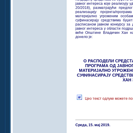
јавног интереса које реализују 
20/2018), разматрајући предло
реализацију пројекта/програ
материјално угроженим особа
суфинасирају средствима буџе
расписаном јавном конкурсу за 
јавног интереса у области подр
веће Општине Владичин Хан на 
донело је:
О РАСПОДЕЛИ СРЕДСТА
ПРОГРАМА ОД ЈАВНО
МАТЕРИЈАЛНО УГРОЖЕН
СУФИНАСИРАЈУ СРЕДСТВ
ХАН 
Цео текст одлуке можете по
Среда, 15. мај 2019.