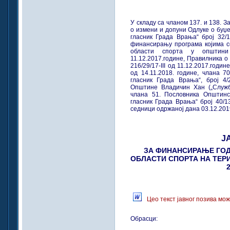
У складу са чланом 137. и 138. За
о измени и допуни Одлуке о буџе
гласник Града Врања“ број 32/1
финансирању програма којима с
области спорта у општини 
11.12.2017.године, Правилника о 
216/29/17-III од 11.12.2017.годин
од 14.11.2018. године, члана 
гласник Града Врања“, број 4
Општине Владичин Хан („Службе
члана 51. Пословника Општин
гласник Града Врања“ број 40/
седници одржаној дана 03.12.2019
Ј
ЗА ФИНАНСИРАЊЕ ГОД
ОБЛАСТИ СПОРТА НА ТЕР
Цео текст јавног позива мо
Обрасци: