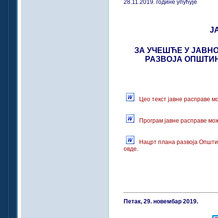
28.11.2019. године упућује
Ј
ЗА УЧЕШЋЕ У ЈАВН
РАЗВОЈА ОПШТИН
Цео текст јавне расправе м
Програм јавне расправе мож
Нацрт плана развоја Општи
овде.
Петак, 29. новембар 2019.