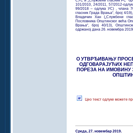
СУС и „Службени гласник РС“ број
101/2010, 24/2011, 57/2012-одлук
99/2018 – одлука УС) , члана 
гласник Града Врања“, број 4/19
Владичин Хан („Службени глас
Пословника Општинског већа Оп
Врања“, број 40/13), Општин
одржаној дана 26. новембра 2019.
О УТВРЂИВАЊУ ПРОСЕ
ОДГОВАРАЈУЋИХ НЕ
ПОРЕЗА НА ИМОВИНУ З
ОПШТИН
Цео текст одлуке можете пр
Среда, 27. новембар 2019.