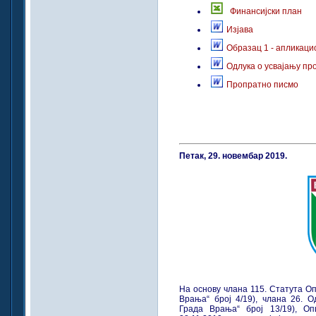
Финансијски план
Изјава
Образац 1 - апликац
Одлука о усвајању пр
Пропратно писмо
Петак, 29. новембар 2019.
На основу члана 115. Статута О
Врања“ број 4/19), члана 26. О
Града Врања“ број 13/19), О