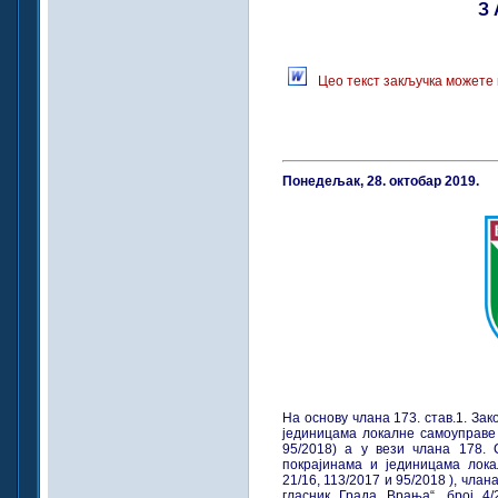
З 
Цео текст закључка можете 
Понедељак, 28. октобар 2019.
На основу члана 173. став.1. За
јединицама локалне самоуправе 
95/2018) а у вези члана 178.
покрајинама и јединицама лока
21/16, 113/2017 и 95/2018 ), чл
гласник Града Врања“, број 4