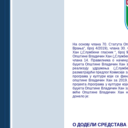
На основу члана 70. Статута О
Врања“, број 4/2019), члана 30
Хан („Службени гласник “, број 
Општине Владичин Хан („Службени
члана 14. Правилника о начину,
буџета Општине Владичин Хан за
реализују удружења („Служб
разматрајући предлог Комисије за
програма у култури који се фин
општине Владичин Хан за 2019. 
пројекта /програма у култури ко
буџета Општине Владичин Хан за 
веће Општине Владичин Хан на
донело је:
О ДОДЕЛИ СРЕДСТАВА