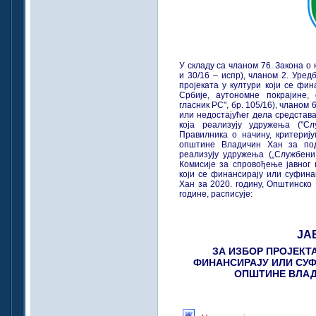
У складу са чланом 76. Закона о 
и 30/16 – испр), чланом 2. Уре
пројеката у култури који се фи
Србије, аутономне покрајине,
гласник РС", бр. 105/16), чланом
или недостајућег дела средстав
која реализују удружења (''Сл
Правилника о начину, критериј
општине Владичин Хан за под
реализују удружења („Службени 
Комисије за спровођење јавног 
који се финансирају или суфин
Хан за 2020. годину, Општинско
године, расписује:
ЈА
ЗА ИЗБОР ПРОЈЕКТА
ФИНАНСИРАЈУ ИЛИ СУ
ОПШТИНЕ ВЛАДИ