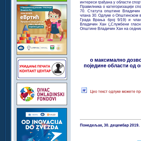
интереси грађана у области спорт
Правилника о категоризацији спор
70. Статута општине Владичин 
члана 30. Одлуке о Општинском 
Града Врања број 9/19) и чла
Владичин Хан („Службени гласн
Општине Владичин Хан на седници
o максимално дозв
поједине области од о
Цео текст одлуке можете пр
Понедељак, 30. децембар 2019.