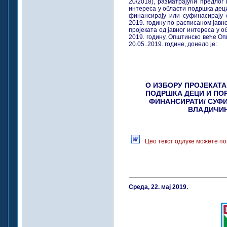
20/2018), разматрајући предлог 
интереса у области подршка деци
финансирају или суфинасирају
2019. годину по расписаном јавн
пројеката од јавног интереса у 
2019. годину, Општинско веће О
20.05..2019. године, донело је:
О ИЗБОРУ ПРОЈЕКАТ
ПОДРШКА ДЕЦИ И ПО
ФИНАНСИРАТИ/ СУФ
ВЛАДИЧИН 
Цео текст одлуке можете по
Среда, 22. мај 2019.