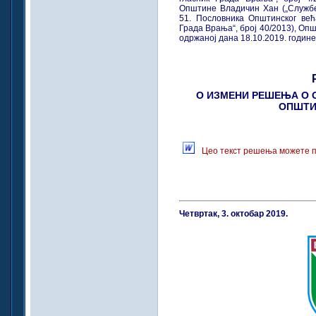
Општине Владичин Хан („Службен
51. Пословника Општинског ве
Града Врања“, број 40/2013), О
одржаној дана 18.10.2019. године,
О ИЗМЕНИ РЕШЕЊА О 
ОПШТИ
Цео текст решења можете п
Четвртак, 3. октобар 2019.