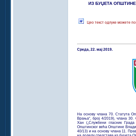
ИЗ БУЏЕТА ОПШТИНЕ 
Цео текст одлуке можете по
Среда, 22. мај 2019.
На основу члана 70. Статута О
Врања“, број 4/2019), члана 30
Хан („Службени гласник Града 
Општинског већа Општине Владич
40/13) и на основу члана 11. Пр
на доделу средстава из буџета О