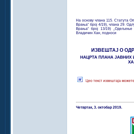
На основу члана 115. Статута О
Врања“ број 4/19), члана 29. Одл
Врања“ број 13/19) ,,Одељење
Владичин Хан, подноси
ИЗВЕШТАЈ О ОД
НАЦРТА ПЛАНА ЈАВНИХ
ХА
Цео текст извештаја можете
Четвртак, 3. октобар 2019.