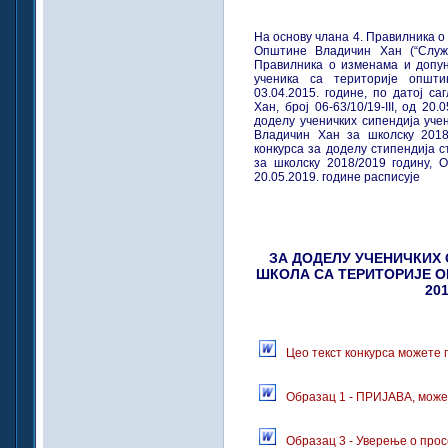
На основу члана 4. Правилника о
Општине Владичин Хан (“Служб
Правилника о изменама и допу
ученика са територије општи
03.04.2015. године, по датој с
Хан, број 06-63/10/19-III, од 20
доделу ученичких сипендија уч
Владичин Хан за школску 2018
конкурса за доделу стипендија 
за школску 2018/2019 годину,
20.05.2019. године расписује
ЗА ДОДЕЛУ УЧЕНИЧКИХ
ШКОЛА СА ТЕРИТОРИЈЕ 
20
Цео текст конкурса можете 
Образац 1 - ПРИЈАВА, може
Образац 3 - Уверење о про