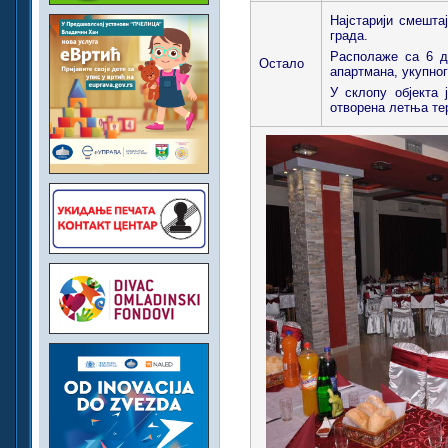
Најстарији смештај
града.
Располаже са 6 д
Остало
апартмана, укупног
У склопу објекта 
отворена летња те