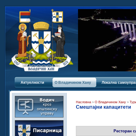
Актуелности
О Владичинoм Хану
Локална самоупра
Насловна
>
О Владичинoм Хану
>
Тур
Смештајни капацитети
Ресторан 