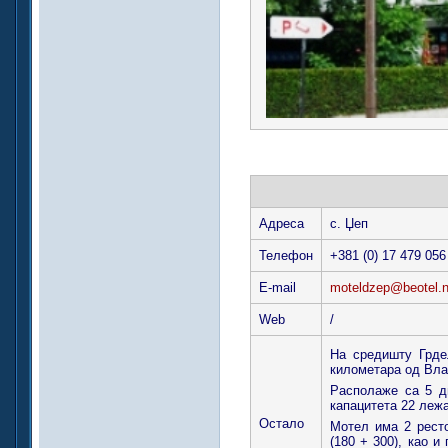
Адреса
с. Џеп
Телефон
+381 (0) 17 479 056
E-mail
moteldzep@beotel.n
Web
/
На средишту Грде
километара од Вла
Располаже са 5 дв
капацитета 22 лежа
Остало
Мотел има 2 ресто
(180 + 300), као и