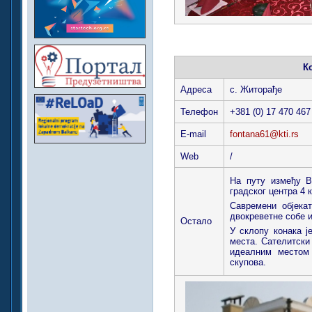
К
Адреса
с. Житорађе
Телефон
+381 (0) 17 470 467
E-mail
fontana61@kti.rs
Web
/
На путу између 
градског центра 4 
Савремени објека
двокреветне собе и
Остало
У склопу конака ј
места. Сателитски
идеалним местом
скупова.