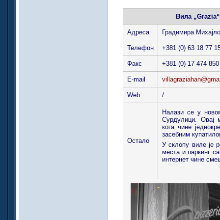
Вила „Grazia
Адреса
Градимира Михајло
Телефон
+381 (0) 63 18 77 1
Факс
+381 (0) 17 474 850
E-mail
villagraziahan@gma
Web
/
Налази се у ново
Сурдулици. Овај 
кога чине једнокр
засебним купатило
Остало
У склопу виле је 
места и паркинг с
интернет чине сме