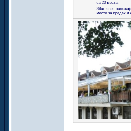
са 20 места.
Због свог положај
место за предах и 