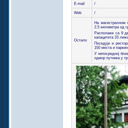
E-mail
/
Web
/
На магистралном 
2,5 километра од г
Располаже са 9 дв
капацитета 33 лежа
Остало
Поседује и рестор
150 места и паркин
У непосредној бли
одмор путника у тр