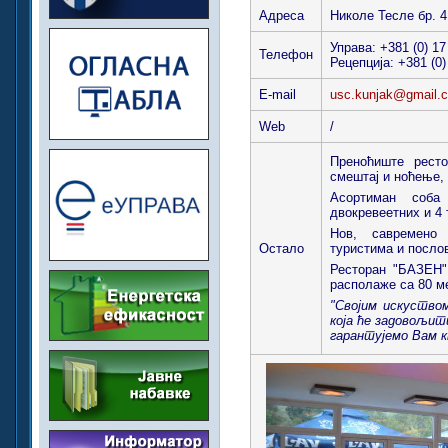
Адреса
Николе Тесле бр. 
Управа: +381 (0) 17
Телефон
Рецепција: +381 (0)
E-mail
usc.kunjak@gmail.
Web
/
Преноћиште рест
смештај и ноћење,
Асортиман соба
двокревеетних и 4 
Нов, савремено
Остало
туристима и посл
Ресторан "БАЗЕН"
располаже са 80 м
"Својим искуство
која ће задовољит
гарантујемо Вам 