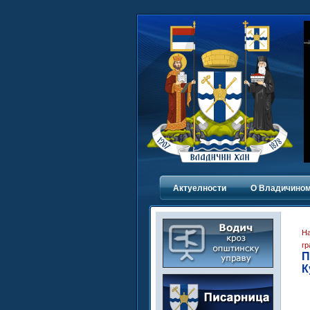
Актуелности
О Владичинoм
Н
гр
П
К