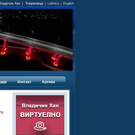
 Владичин Хан |
Ћирилица
|
Latinica
|
English
ције
Контакт
Архива
пу