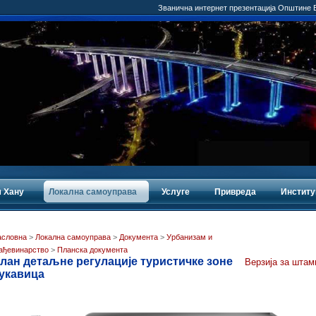
Званична интернет презентација Општине
 Хану
Локална самоуправа
Услуге
Привреда
Институ
асловна
>
Локална самоуправа
>
Документа
>
Урбанизам и
ађевинарство
>
Планска документа
лан детаљне регулације туристичке зоне
Верзија за штам
укавица