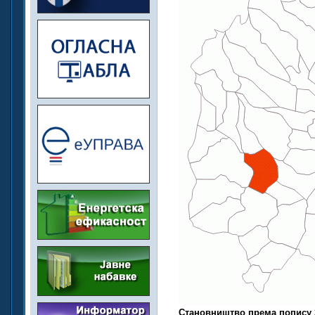
Становништво према попису 2