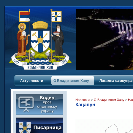
Актуелности
О Владичинoм Хану
Локална самоупра
Насловна
>
О Владичинoм Хану
>
На
Кацапун