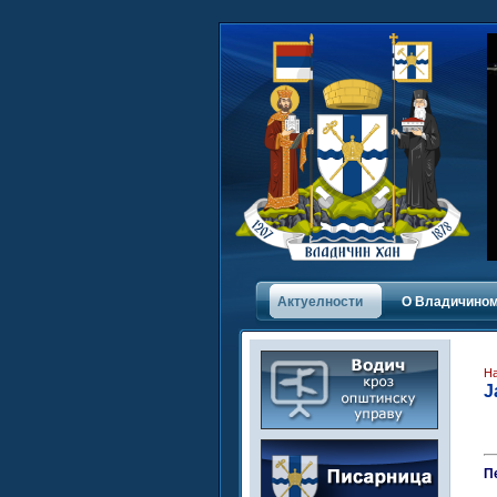
Актуелности
О Владичинoм
Н
Ј
П