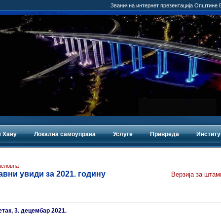
Званична интернет презентација Општине
 Хану
Локална самоуправа
Услуге
Привреда
Институ
асловна
авни увиди за 2021. годину
Верзија за штам
етак, 3. децембар 2021.