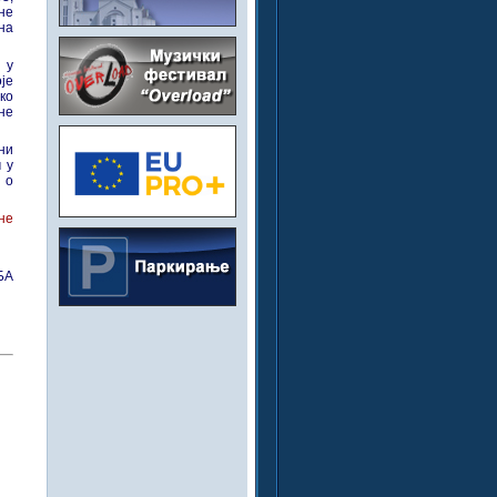
не
на
 у
оје
ко
не
ни
 у
 о
не
БА