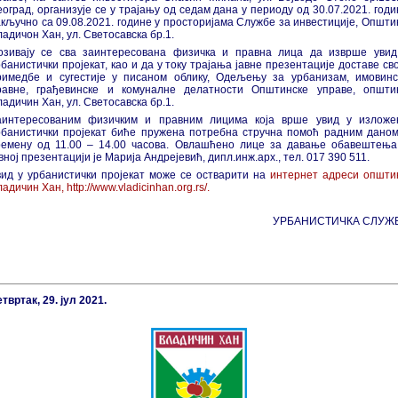
еоград, организује се у трајању од седам дана у периоду од 30.07.2021. годи
акључно са 09.08.2021. године у просторијама Службе за инвестиције, Општи
адичон Хан, ул. Светосавска бр.1.
озивају се сва заинтересована физичка и правна лица да изврше увид
банистички пројекат, као и да у току трајања јавне презентације доставе св
римедбе и сугестије у писаном облику, Одељењу за урбанизам, имовинс
равне, грађевинске и комуналне делатности Општинске управе, општи
адичин Хан, ул. Светосавска бр.1.
аинтересованим физичким и правним лицима која врше увид у изложе
рбанистички пројекат биће пружена потребна стручна помоћ радним даном
ремену од 11.00 – 14.00 часова. Овлашћено лице за давање обавештења
вној презентацији је Марија Андрејевић, дипл.инж.арх., тел. 017 390 511.
вид у урбанистички пројекат може се остварити на
интернет адреси општи
адичин Хан, http://www.vladicinhan.org.rs/.
УРБАНИСТИЧКА СЛУЖ
твртак, 29. јул 2021.