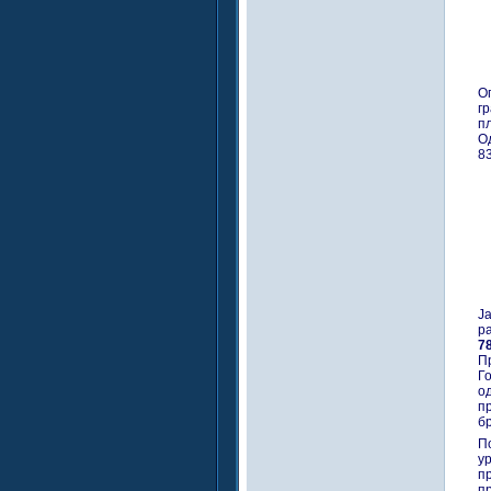
О
г
п
О
83
Ј
р
7
П
Г
о
п
бр
П
ур
п
п