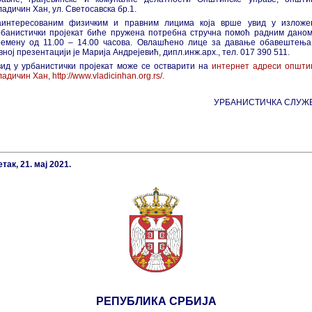
адичин Хан, ул. Светосавска бр.1.
аинтересованим физичким и правним лицима која врше увид у изложе
рбанистички пројекат биће пружена потребна стручна помоћ радним даном
ремену од 11.00 – 14.00 часова. Овлашћено лице за давање обавештења
вној презентацији је Марија Андрејевић, дипл.инж.арх., тел. 017 390 511.
вид у урбанистички пројекат може се остварити на
интернет адреси општи
адичин Хан, http://www.vladicinhan.org.rs/.
УРБАНИСТИЧКА СЛУЖ
так, 21. мај 2021.
РЕПУБЛИКА СРБИЈА