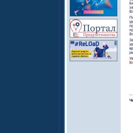
Б
з
Вл
П
ур
п
п
Вл
З
у
в
ја
У
Вл
Че