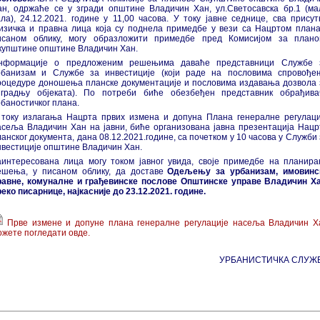
ан, одржаће се у згради општине Владичин Хан, ул.Светосавска бр.1 (ма
ала), 24.12.2021. године у 11,00 часова. У току јавне седнице, сва присут
изичка и правна лица која су поднела примедбе у вези са Нацртом плана
исаном облику, могу образложити примедбе пред Комисијом за плано
купштине општине Владичин Хан.
нформације о предложеним решењима даваће представници Службе 
рбанизам и Службе за инвестиције (који раде на пословима спровође
роцедуре доношења планске документације и пословима издавања дозвола 
зградњу објеката). По потреби биће обезбеђен представник обрађива
рбаностичког плана.
 току излагања Нацрта првих измена и допуна Плана генералне регулаци
асеља Владичин Хан на јавни, биће организована јавна презентација Нацр
анског документа, дана 08.12.2021.године, са почетком у 10 часова у Служби
нвестиције општине Владичин Хан.
аинтересована лица могу током јавног увида, своје примедбе на планира
ешења, у писаном облику, да доставе
Одељењу за урбанизам, имовинс
равне, комуналне и грађевинске послове Општинске управе Владичин Ха
еко писарнице, најкасније до 23.12.2021. године.
Прве измене и допуне плана генералне регулације насеља Владичин Х
ожете погледати овде.
УРБАНИСТИЧКА СЛУЖ