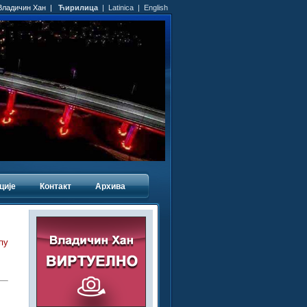
 Владичин Хан |
Ћирилица
|
Latinica
|
English
ције
Контакт
Архива
пу