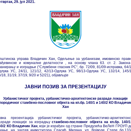
твртак, 29. јул 2021.
пштинска управа Владичин Хан, Одељење за урбанизам, имовинско правн
рађевинске и комуналне делатности , на основу члана 63. ст. 2. Закона
ланирању и изградњи (“Службени гласник РС“, бр. 72/09, 81/09-исправка, 64/1
длука УС, 24/11, 121/12, 42/13-Одлука УС, 98/13-Одлука УС, 132/14, 145/1
/18, 31/19, 37/19, 9/20 и 52/21), објављује
ЈАВНИ ПОЗИВ ЗА ПРЕЗЕНТАЦИЈУ
Урбанистичког пројекта, урбанистичко-архитектонске разраде локације
породичног стамбено-пословног објекта на кп.бр. 140/1 и 140/2 КО Владичи
Хан
авна презентација урбанистичког пројекта, урбанистичко-архитектонс
азраде локације за изградњу
стамбено-пословног објекта на кп.бр. 140/1
40/2 КО Владичин Хан
, који је израђен од стране Предузећа ВеЛеН ГРОУП д
рање, на захтев инвеститора Спасић Милана, ул. Војводе Степе бр.133/