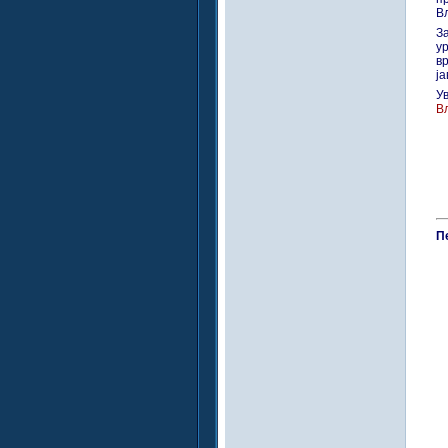
Вл
З
у
в
ја
У
Вл
Пе