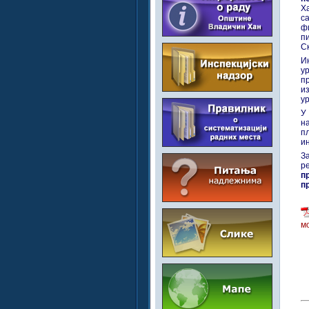
Х
с
ф
п
С
И
у
п
и
у
У
н
пл
и
З
р
п
пр
м