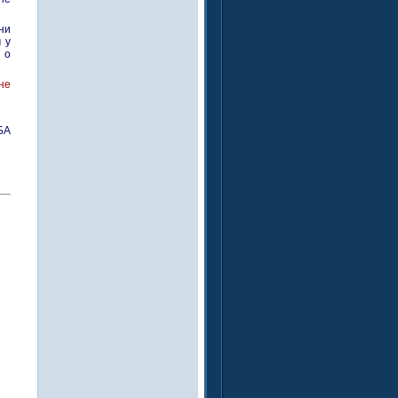
ни
 у
 о
не
БА