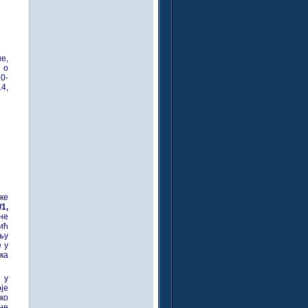
е,
 о
0-
4,
ке
1,
не
ић
њу
 у
ка
 у
оје
ко
не