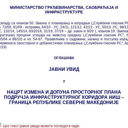
МИНИСТАРСТВО ГРАЂЕВИНАРСТВА, САОБРАЋАЈА И
ИНФРАСТРУКТУРЕ
 складу са чланом 50. Закона о планирању и изградњи („Службени гласник РС
. 72/09, 81/09 - исправка, 64/10 - УС, 24/11, 121/12, 42/13 - УС, 50/13 -УС, 98/1
, 132/14, 145/14, 83/2018, 31/19, 37/19 – др. закон и 9/20 ), чланом 19. Закон
тратешкој процени утицаја на животну средину („Службени гласник РС“, б
35/04 и 88/10) и чл. 54-67. Правилника о садржини, начину и поступку изра
окумената просторног и урбанистичког планирања („Службени гласник РС“, бр
/19)
ОГЛАШАВА
ЈАВНИ УВИД
у
НАЦРТ ИЗМЕНА И ДОПУНА ПРОСТОРНОГ ПЛАНА
ПОДРУЧЈА ИНФРАСТРУКТУРНОГ КОРИДОРА НИШ –
ГРАНИЦА РЕПУБЛИКЕ СЕВЕРНЕ МАКЕДОНИЈЕ
Цео текст јавног увида можете погледати овде.