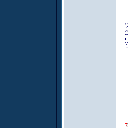
у
бр
УС
с
1
д
32