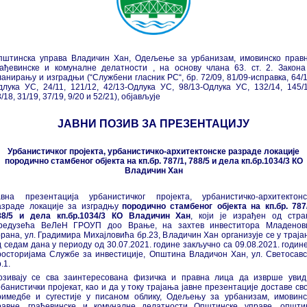
пштинска управа Владичин Хан, Одељење за урбанизам, имовинско правн
рађевинске и комуналне делатности , на основу члана 63. ст. 2. Закона
ланирању и изградњи (“Службени гласник РС“, бр. 72/09, 81/09-исправка, 64/1
длука УС, 24/11, 121/12, 42/13-Одлука УС, 98/13-Одлука УС, 132/14, 145/1
/18, 31/19, 37/19, 9/20 и 52/21), објављује
ЈАВНИ ПОЗИВ ЗА ПРЕЗЕНТАЦИЈУ
Урбанистичког пројекта, урбанистичко-архитектонске разраде локације
породично стамбеног објекта на кп.бр. 787/1, 788/5 и дела кп.бр.1034/3 КО
Владичин Хан
авна презентација урбанистичког пројекта, урбанистичко-архитектонс
азраде локације за изградњу
породично стамбеног објекта на кп.бр. 787/
88/5 и дела кп.бр.1034/3 КО Владичин Хан
, који је израђен од стра
редузећа ВеЛеН ГРОУП доо Врање, на захтев инвеститора Младенов
орана, ул. Градимира Михајловића бр.23, Владичин Хан организује се у траја
д седам дана у периоду од 30.07.2021. године закључно са 09.08.2021. године
росторијама Службе за инвестиције, Општина Владичон Хан, ул. Светосавс
.1.
озивају се сва заинтересована физичка и правна лица да изврше увид
банистички пројекат, као и да у току трајања јавне презентације доставе св
римедбе и сугестије у писаном облику, Одељењу за урбанизам, имовинс
равне, грађевинске и комуналне делатности Општинске управе, општи