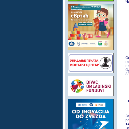
Че
О
г
п
О
83
Ј
р
1
В