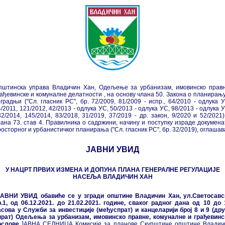
пштинска управа Владичин Хан, Одељење за урбанизам, имовинско правн
рађевинске и комуналне делатности , на основу члана 50. Закона о планирању
зградњи ("Сл. гласник РС", бр. 72/2009, 81/2009 - испр., 64/2010 - одлука У
/2011, 121/2012, 42/2013 - одлука УС, 50/2013 - одлука УС, 98/2013 - одлука 
32/2014, 145/2014, 83/2018, 31/2019, 37/2019 - др. закон, 9/2020 и 52/2021)
лана 73. став 4. Правилника о садржини, начину и поступку израде докумена
осторног и урбанистичког планирања ("Сл. гласник РС", бр. 32/2019), оглашав
ЈАВНИ УВИД
У НАЦРТ ПРВИХ ИЗМЕНА И ДОПУНА ПЛАНА ГЕНЕРАЛНЕ РЕГУЛАЦИЈЕ
НАСЕЉА ВЛАДИЧИН ХАН
АВНИ УВИД обавиће се у згради општине Владичин Хан, ул.Светосавс
р.1, од 06.12.2021. до 21.02.2021. године, сваког радног дана од 10 до 
асова у Служби за инвестиције (међуспрат) и канцеларији број 8 и 9 (дру
прат) Одељења за урбанизам, имовинско правне, комуналне и грађевинс
ослове.
ЈАВНА СЕДНИЦА Комисије за планове Скупштине општине Владич