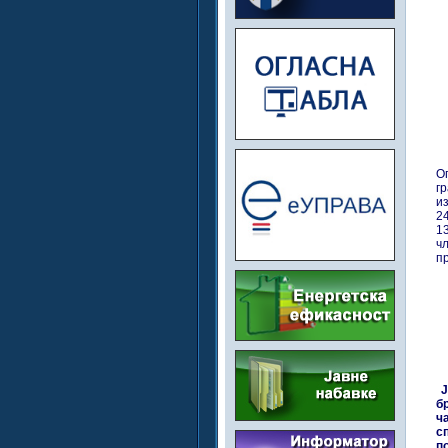
О
г
и
24
1
ч
пр
Ј
б
ч
с
п