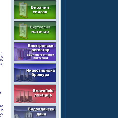
е,
 о
0-
4,
н
ке
 и
оо
3,