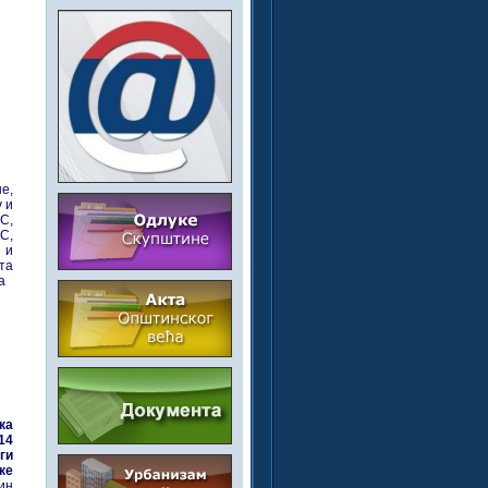
е,
 и
С,
УС,
 и
та
а
ка
14
ги
ке
ин