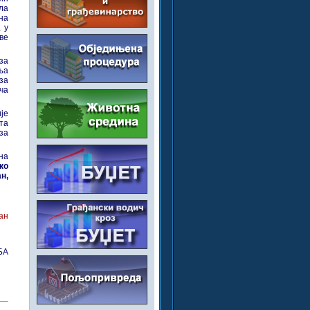
ла
на
 у
ве
за
ња
за
ча
је
та
 за
на
ко
н,
ан
БА