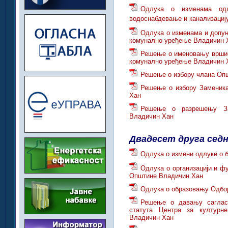
Одлука о изменама одл
водоснабдевање и канализациј
Одлука о изменама и допун
комунално уређење Владичин 
Решење о именовању вршио
комунално уређење Владичин 
Решење о избору члана Оп
Решење о избору Заменика
Хан
Решење о разрешењу За
Владичин Хан
Двадесет друга сед
Одлука о измени одлуке о 
Одлука о организацији и ф
Општине Владичин Хан
Одлука о образовању Одбо
Решење о давању саглас
статута Центра за културне
Владичин Хан