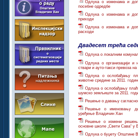
Одлука о изменама и доп
посебне одредбе
Одлука о изменама и доп
приходи
Одлука о изменама и доп
расходи
Двадесет трећа се
Одлука о локалним комуна
Одлука о организацији и 
ствари и ауто-такси превоза н
Одлука о ослобађању пл
животне средине за 2011. годи
Одлука о ослобађању плаћ
шумско земљиште за 2011. год
Решење о давању сагласнос
Решење о именовању дир
уређење Владичин Хан
Решење о измени решења
основне школе „Свети Сава“ у
Одлука о буџету Општине В