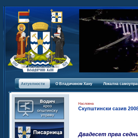
Актуелности
О Владичинoм Хану
Локална самоупра
Насловна
Скупштински сазив 2008-
Двадесет прва седн