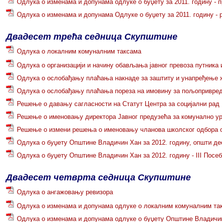
Одлука о изменама и допунама oдлуке о буџету за 2011. годину - 
Одлука о изменама и допунама Одлуке о буџету за 2011. годину - 
Двадесет трећа седница Скупштине
Одлука о локалним комуналним таксама
Одлука о организацији и начину обављања јавног превоза путника 
Одлука о ослобађању плаћања накнаде за заштиту и унапређење ж
Одлука о ослобађању плаћања пореза на имовину за пољопривред
Решење о давању сагласности на Статут Центра за социјални рад
Решење о именовању директора Јавног предузећа за комунално у
Решење о измени решења о именовању чланова школског одбора о
Одлука о буџету Општине Владичин Хан за 2012. годину, општи де
Одлука о буџету Општине Владичин Хан за 2012. годину - III Посе
Двадесет четврта седница Скупштине
Одлука о ангажовању ревизора
Одлука о изменама и допунама одлуке о локалним комуналним та
Одлука о изменама и допунама одлуке о буџету Општине Владичин