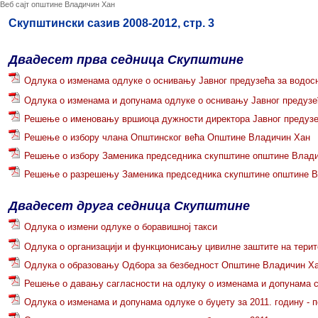
Веб сајт општине Владичин Хан
Скупштински сазив 2008-2012, стр. 3
Двадесет прва седница Скупштине
Одлука о изменама одлуке о оснивању Јавног предузећа за водос
Одлука о изменама и допунама одлуке о оснивању Јавног предуз
Решење о именовању вршиоца дужности директора Јавног предуз
Решење о избору члана Општинског већа Општине Владичин Хан
Решење о избору Заменика председника скупштине општине Влад
Решење о разрешењу Заменика председника скупштине општине 
Двадесет друга седница Скупштине
Одлука о измени одлуке о боравишној такси
Одлука о организацији и функционисању цивилне заштите на тери
Одлука о образовању Одбора за безбедност Општине Владичин Х
Решење о давању сагласности на одлуку о изменама и допунама с
Одлука о изменама и допунама oдлуке о буџету за 2011. годину - 