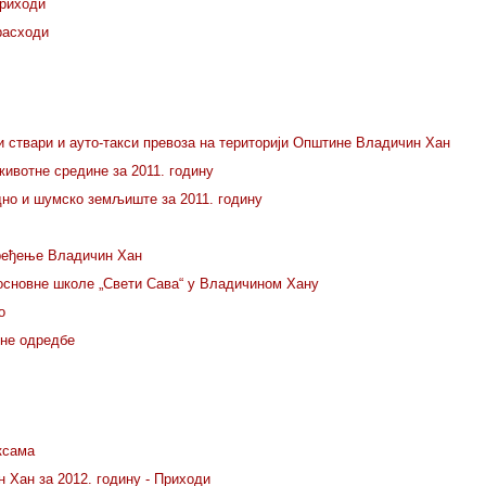
приходи
расходи
и ствари и ауто-такси превоза на територији Општине Владичин Хан
ивотне средине за 2011. годину
но и шумско земљиште за 2011. годину
ређење Владичин Хан
сновне школе „Свети Сава“ у Владичином Хану
о
бне одредбе
ксама
 Хан за 2012. годину - Приходи