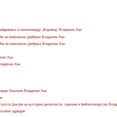
набдевање и канализацију „Водовод“ Владичин Хан
ећа за комунално уређење Владичин Хан
ећа за комунално уређење Владичин Хан
ичин Хан
Владичин Хан
торији Општине Владичин Хан
ан
татута Центра за културне делатности, туризам и библиотекарство Вла
посебне одредбе