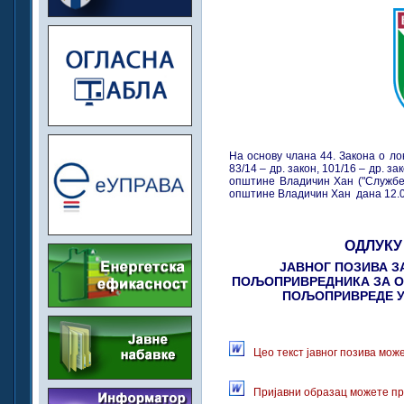
На основу члана 44. Закона о лок
83/14 – др. закон, 101/16 – др. за
општине Владичин Хан ("Службен
општине Владичин Хан дана 12.0
ОДЛУКУ
ЈАВНОГ ПОЗИВА З
ПОЉОПРИВРЕДНИКА ЗА О
ПОЉОПРИВРЕДЕ У 
Цео текст јавног позива мож
Пријавни образац можете пр