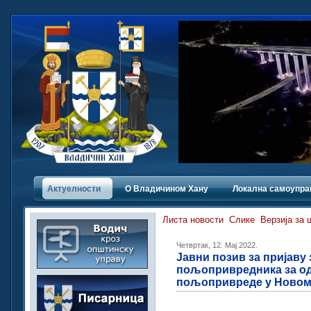
Актуелности
О Владичинoм Хану
Локална самоупра
Листа новости
Слике
Верзија за
Четвртак, 12. Мај 2022.
Јавни позив за пријаву
пољопривредника за од
пољопривреде у Новом