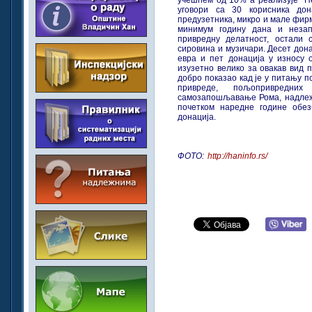
учешћем од 10% а реализује "Help
уговори са 30 корисника дон
предузетника, микро и мале фирм
минимум годину дана и незап
привредну делатност, остали 
сировина и музичари. Десет дона
евра и пет донација у износу 
изузетно велико за овакав вид п
добро показао кад је у питању п
привреде, пољопривредн
самозапошљавање Рома, надлежн
почетком наредне године обе
донација.
ФОТО:
http://haninfo.rs/