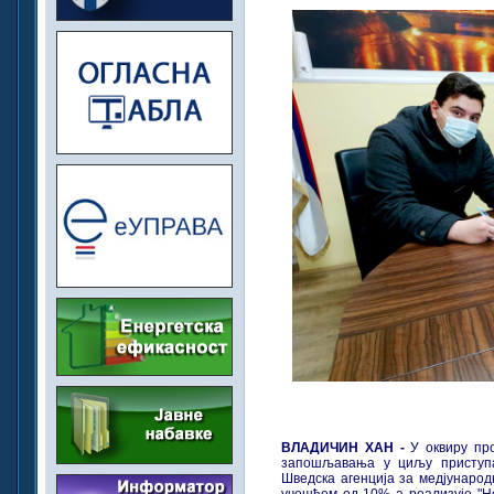
ВЛАДИЧИН ХАН -
У оквиру пр
запошљавања у циљу приступа
Шведска агенција за медјунаро