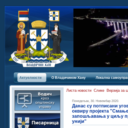
Актуелности
О Владичинoм Хану
Локална самоупра
Листа новости
Слике
Верзија за 
Понедељак, 30. Новембар 2020.
Данас су потписани угов
оквиру пројекта "Смањ
запошљавања у циљу пр
унији"