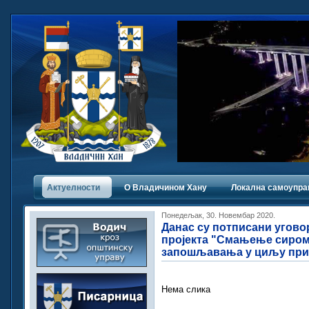
Актуелности
О Владичинoм Хану
Локална самоупра
Понедељак, 30. Новембар 2020.
Данас су потписани уговор
пројекта "Смањење сиром
запошљавања у циљу прис
Нема слика