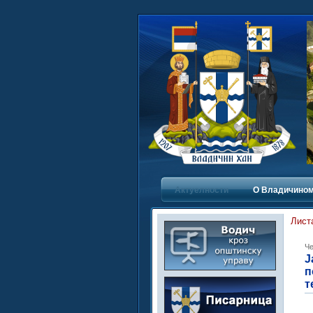
Актуелности
О Владичинoм
Лист
Че
Ј
п
т