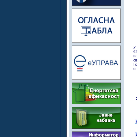
У
6
п
с
Г
о