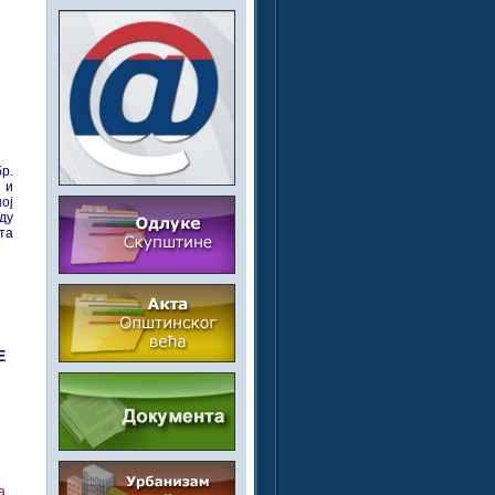
р.
 и
ој
ду
та
Е
а