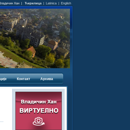
 Владичин Хан |
Ћирилица
|
Latinica
|
English
ције
Контакт
Архива