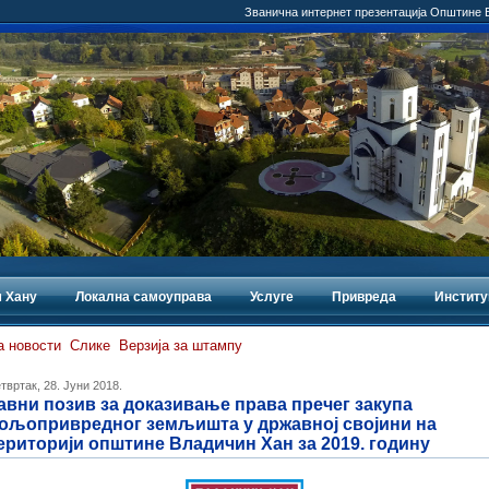
Званична интернет презентација Општине
 Хану
Локална самоуправа
Услуге
Привреда
Институ
а новости
Слике
Верзија за штампу
твртак, 28. Јуни 2018.
авни позив за доказивање права пречег закупа
ољопривредног земљишта у државној својини на
ериторији општине Владичин Хан за 2019. годину