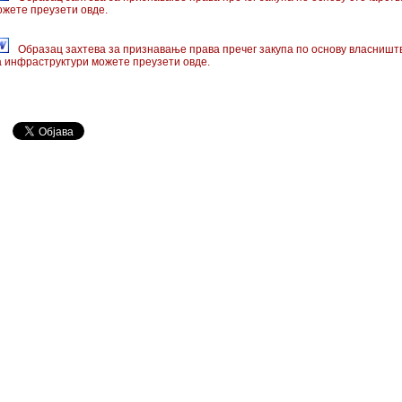
ожете преузети овде.
Образац захтева за признавање права пречег закупа по основу власништ
а инфраструктури можете преузети овде.