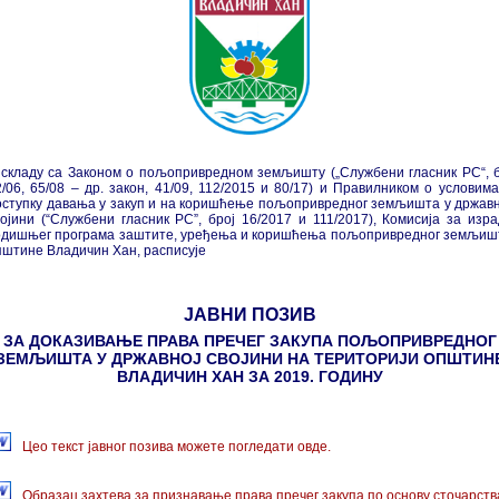
 складу са Законом о пољопривредном земљишту („Службени гласник РС“, б
2/06, 65/08 – др. закон, 41/09, 112/2015 и 80/17) и Правилником о условима
оступку давања у закуп и на коришћење пољопривредног земљишта у државн
војини (“Службени гласник РС”, број 16/2017 и 111/2017), Комисија за изра
одишњег програма заштите, уређења и коришћења пољопривредног земљиш
пштине Владичин Хан, расписује
ЈАВНИ ПОЗИВ
ЗА ДОКАЗИВАЊЕ ПРАВА ПРЕЧЕГ ЗАКУПА ПОЉОПРИВРЕДНОГ
ЗЕМЉИШТА У ДРЖАВНОЈ СВОЈИНИ НА ТЕРИТОРИЈИ ОПШТИН
ВЛАДИЧИН ХАН ЗА 2019. ГОДИНУ
Цео текст јавног позива можете погледати овде.
Образац захтева за признавање права пречег закупа по основу сточарств