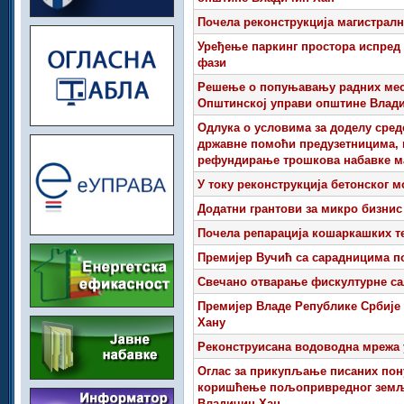
Почела реконструкција магистралн
Уређење паркинг простора испред 
фази
Решење о попуњавању радних мес
Општинској управи општине Влад
Одлука о условима за доделу сред
државне помоћи предузетницима, 
рефундирање трошкова набавке ма
У току реконструкција бетонског м
Додатни грантови за микро бизни
Почела репарација кошаркашких т
Премијер Вучић са сарадницима по
Свечано отварање фискултурне са
Премијер Владе Републике Србије
Хану
Реконструисана водоводна мрежа 
Оглас за прикупљање писаних пону
коришћење пољопривредног земљи
Владичин Хан