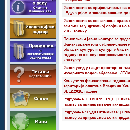
Јавни позив за пријављивање канд
„Едукацијом и запошљавањем до и
Јавни позив за доказивање права
земљишта у државној својини на т
2017. годину
Поновљени јавни конкурс за доде
финансирање или суфинансирање п
области културе и културне башти
годину на основу неопредељених 
конкурсу
Јавни увид у нацрт просторног пл
изворишта водоснабдевања „ЈЕ
Конкурс за финансирање годишњих
територији општине Владичин Хан з
31.12.2016. године
[Удружење "ОТВОРИ СРЦЕ"] Списак
позиву за пријављивање кандидата
[Удружење “Буди Оптимиста”] Спис
позиву за пријављивање кандидата