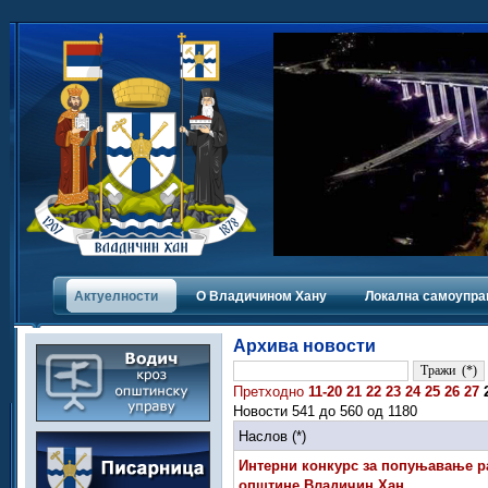
Актуелности
О Владичинoм Хану
Локална самоупра
Архива новости
Претходно
11-20
21
22
23
24
25
26
27
Новости 541 до 560 од 1180
Наслов (*)
Интерни конкурс за попуњавање р
општине Владичин Хан