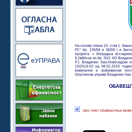
На основу члана 10. став 1. Закон
РС“ бр. 135/04 и 36/09 ) и Зах
пројекта: « Изградња котларни
9,2мW«на кп.бр. 50/1 КО Владич
Р.Ј. Владичин Хан,Новосадски п
10/2019-03 од 08.02.2019. годи
комуналне и грађевинске пос
Општинске управе Владичин Хан
ОБАВЕШ
Цео текст обавештења может