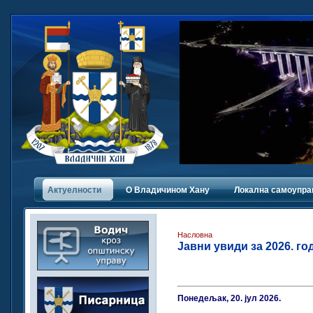
Актуелности
О Владичинoм Хану
Локална самоупра
Насловна
Јавни увиди за 2026. го
Понедељак, 20. јул 2026.