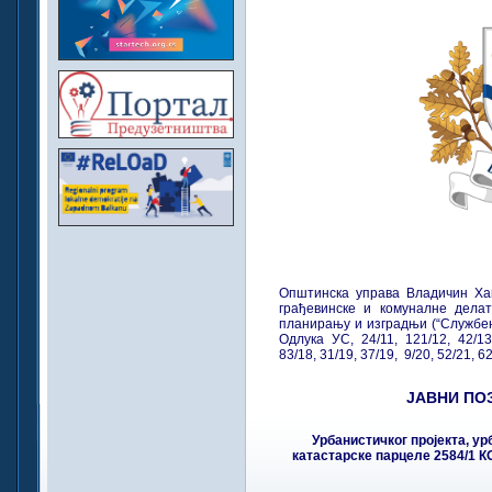
Општинска управа Владичин Ха
грађевинске и комуналне делат
планирању и изградњи (“Службени 
Одлука УС, 24/11, 121/12, 42/1
83/18, 31/19, 37/19, 9/20, 52/21, 6
ЈАВНИ ПО
Урбанистичког пројекта, у
катастарске парцеле 2584/1 К