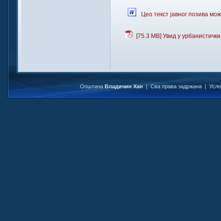
Цео текст јавног позива мо
[75.3 MB] Увид у урбанистичк
Општина
Владичин Хан
| Сва права задржана |
Усл