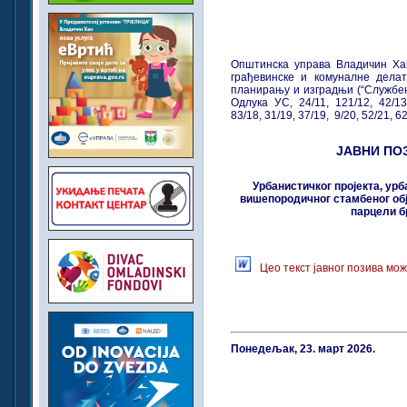
Општинска управа Владичин Ха
грађевинске и комуналне делат
планирању и изградњи (“Службени 
Одлука УС, 24/11, 121/12, 42/1
83/18, 31/19, 37/19, 9/20, 52/21, 6
ЈАВНИ ПО
Урбанистичког пројекта, ур
вишепородичног стамбеног обј
парцели б
Цео текст јавног позива мо
Понедељак, 23. март 2026.