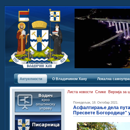
Актуелности
О Владичинoм Хану
Локална самоупра
Листа новости
Слике
Верзија за 
Понедељак, 18. Октобар 2021.
Асфалтирање дела пута
Пресвете Богородице“ 