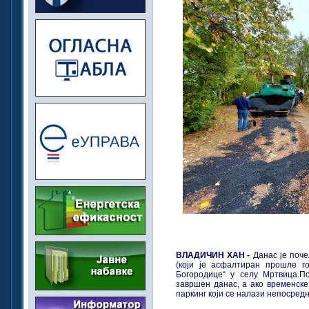
ВЛАДИЧИН ХАН -
Данас је поче
(који је асфалтиран прошле г
Богородице“ у селу Мртвица.П
завршен данас, а ако временске
паркинг који се налази непосредн