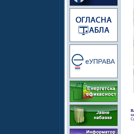
В
к
С