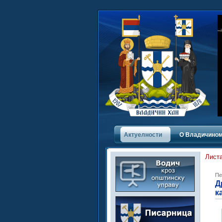
Актуелности
О Владичинoм
Листа
Пе
Д
к