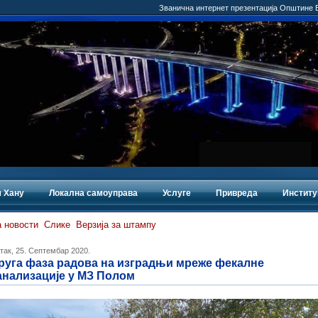
Званична интернет презентација Општине
 Хану
Локална самоуправа
Услуге
Привреда
Институ
 новости
Слике
Верзија за штампу
так, 25. Септембар 2020.
руга фаза радова на изградњи мреже фекалне
анализације у МЗ Полом