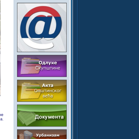
не
а.