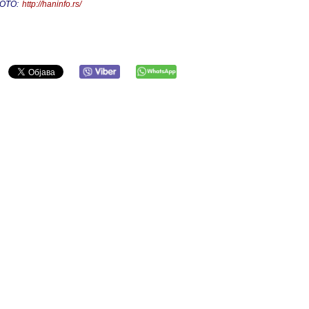
ОТО:
http://haninfo.rs/