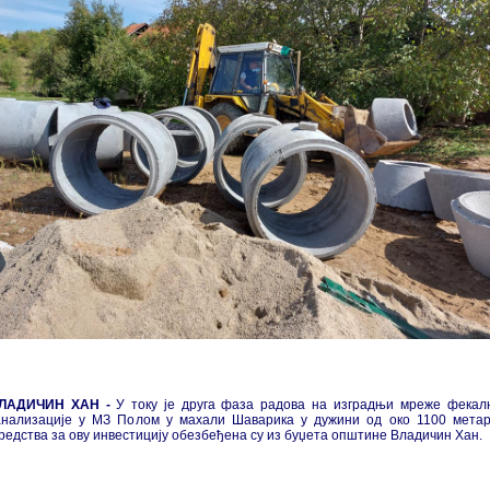
ЛАДИЧИН ХАН -
У току је друга фаза радова на изградњи мреже фекал
анализације у МЗ Полом у махали Шаварика у дужини од око 1100 метар
редства за ову инвестицију обезбеђена су из буџета општине Владичин Хан.