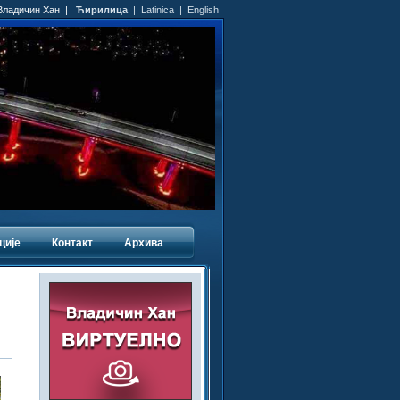
 Владичин Хан |
Ћирилица
|
Latinica
|
English
ције
Контакт
Архива