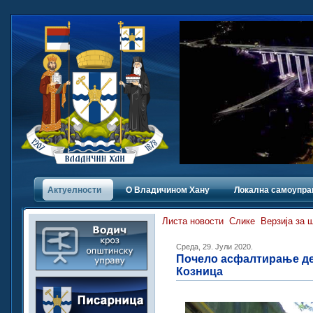
Актуелности
О Владичинoм Хану
Локална самоупра
Листа новости
Слике
Верзија за 
Среда, 29. Јули 2020.
Почело асфалтирање де
Козница