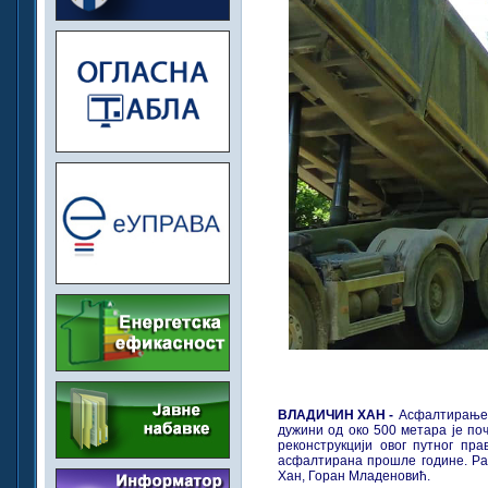
ВЛАДИЧИН ХАН -
Асфалтирање 
дужини од око 500 метара је поч
реконструкцији овог путног пр
асфалтирана прошле године. Ра
Хан, Горан Младеновић.