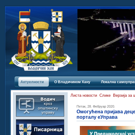
Актуелности
О Владичинoм Хану
Локална самоупра
Листа новости
Слике
Верзија за
Петак, 28. Фебруар 2020.
Омогућена пријава деце
порталу еУправа