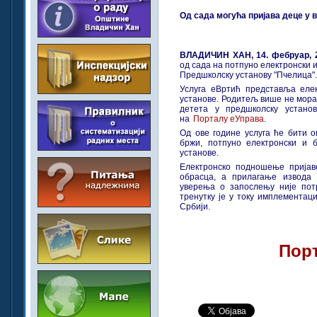
Од сада могућа пријава деце у 
ВЛАДИЧИН ХАН, 14. фебруар, 2
од сада на потпуно електронски и
Предшколску установу "Пчелица".
Услуга еВртић представља елек
установе. Родитељ више не мора
детета у предшколску устано
на
Порталу еУправа
.
Од ове године услуга ће бити о
бржи, потпуно електронски и 
установе.
Електронско подношење пријав
обрасца, а прилагање извода
уверења о запослењу није потр
тренутку је у току имплементац
Србији.
Пор