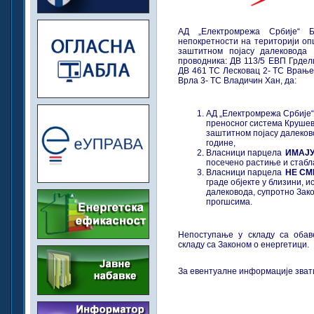
АД „Електромрежа Србије“ Б
непокретности на територији оп
заштитном појасу далековода
проводника: ДВ 113/5 ЕВП Грдел
ДВ 461 ТС Лесковац 2- ТС Врање 
Врла 3- ТС Владичин Хан, да:
АД „Електромрежа Србије“
преносног система Крушев
заштитном појасу далеково
године,
Власници парцела
ИМАЈУ
посечено растиње и стабл
Власници парцела
НЕ СМ
граде објекте у близини, и
далековода, супротно Зако
прогшсима.
Непоступање у складу са обав
складу са Законом о енергетици.
За евентуалне информације зват