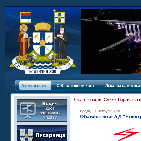
Актуелности
О Владичинoм Хану
Локална самоупра
Листа новости
Слике
Верзија за
Среда, 19. Фебруар 2020.
Обавештење АД "Елект