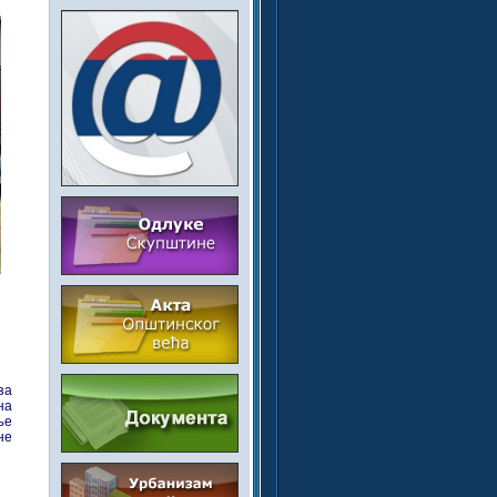
за
на
ње
не