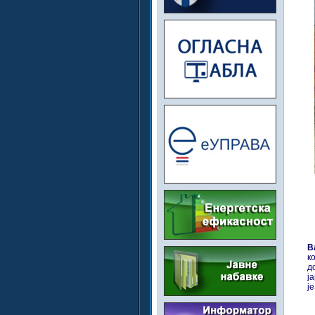
В
к
д
ј
ј