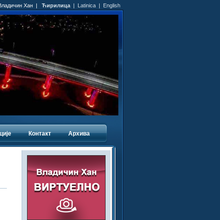
 Владичин Хан |
Ћирилица
|
Latinica
|
English
ције
Контакт
Архива