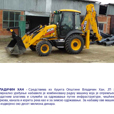
ЛАДИЧИН ХАН -
Средствима из буџета Општине Владичин Хан, ЈП 
омунално уређење набавило је комбиновану радну машину која је опремље
одатним алатима и служиће за одржавање путне инфраструктуре, чишће
аркова, канала и корита река као и за зимско одржавање. За набавку ове маши
е издвојено око десет милиона динара.