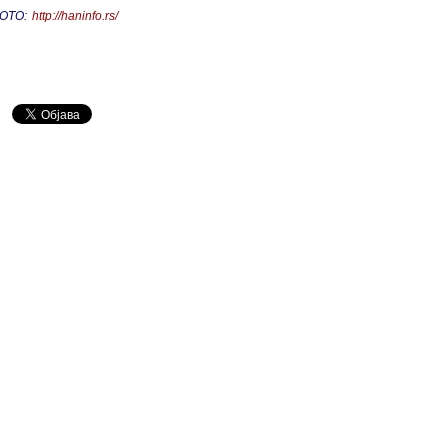
ОТО:
http://haninfo.rs/