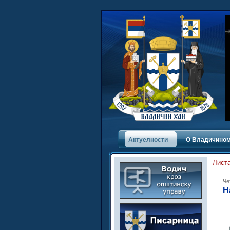
Актуелности
О Владичинoм
Листа
Че
Н