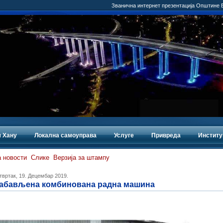
Званична интернет презентација Општине
 Хану
Локална самоуправа
Услуге
Привреда
Институ
 новости
Слике
Верзија за штампу
твртак, 19. Децембар 2019.
абављена комбинована радна машина