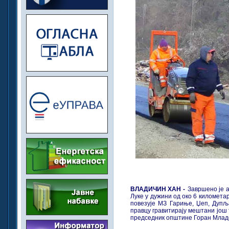
ВЛАДИЧИН ХАН -
Завршено је 
Луке у дужини од око 6 километар
повезује МЗ Гариње, Џеп, Дупљ
правцу гравитирају мештани још 
председник општине Горан Млад