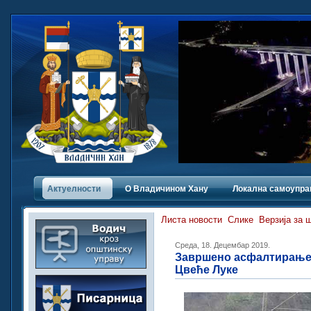
Актуелности
О Владичинoм Хану
Локална самоупра
Листа новости
Слике
Верзија за 
Среда, 18. Децембар 2019.
Завршено асфалтирање 
Цвеће Луке