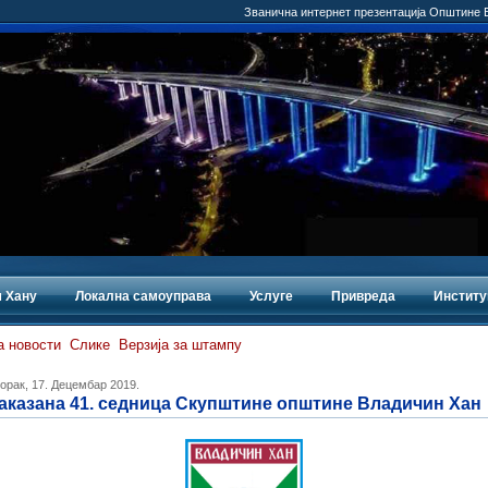
Званична интернет презентација Општине
 Хану
Локална самоуправа
Услуге
Привреда
Институ
а новости
Слике
Верзија за штампу
орак, 17. Децембар 2019.
аказана 41. седница Скупштине општине Владичин Хан