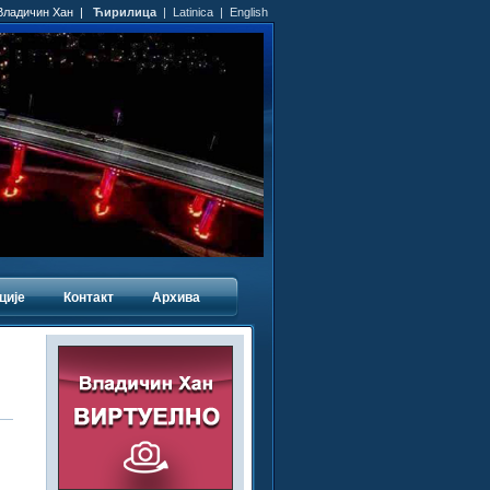
 Владичин Хан |
Ћирилица
|
Latinica
|
English
ције
Контакт
Архива