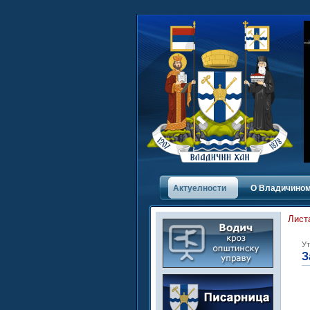
Актуелности
О Владичинoм
Лист
Ут
З