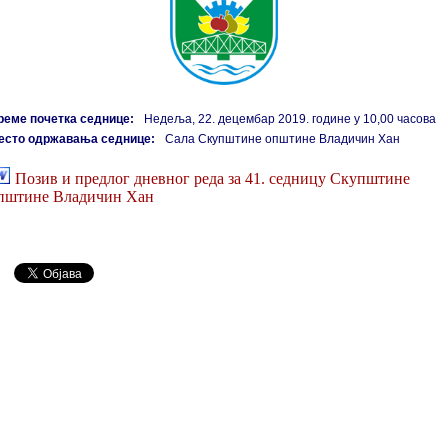
реме почетка седнице:
Недеља, 22. децембар 2019. године у 10,00 часова
есто одржавања седнице:
Сала Скупштине општине Владичин Хан
Позив и предлог дневног реда за 41. седницу Скупштине
пштине Владичин Хан