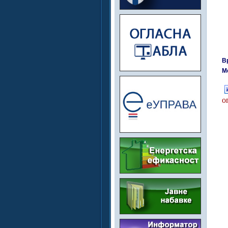
В
М
о