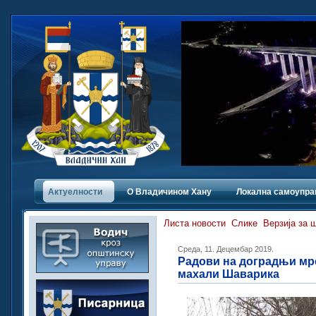
Актуелности
О Владичинoм Хану
Локална самоупра
Листа новости
Слике
Верзија за 
Среда, 11. Децембар 2019.
Радови на доградњи мр
махали Шаварика