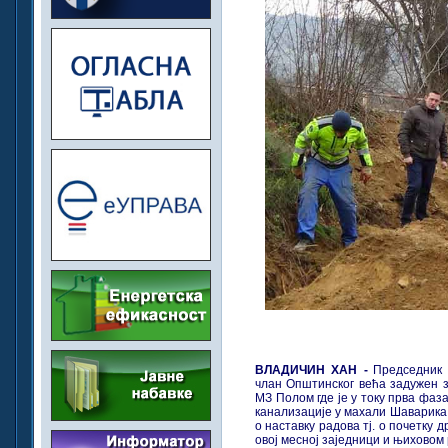
ВЛАДИЧИН ХАН -
Председник
члан Општинског већа задужен 
МЗ Полом где је у току прва фа
канализације у махали Шаварика.
о наставку радова тј. o почетку 
овој месној заједници и њиховом