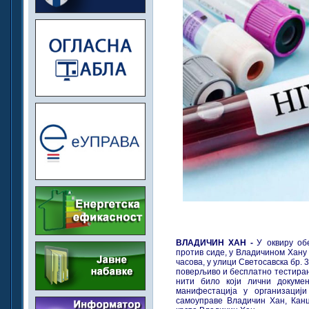
ВЛАДИЧИН ХАН -
У оквиру об
против сиде, у Владичином Хану д
часова, у улици Светосавска бр.
поверљиво и бесплатно тестира
нити било који лични докуме
манифестација у организациј
самоуправе Владичин Хан, Канц