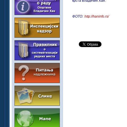
крста Владичин Хан.
ФОТО:
http://haninfo.rs/