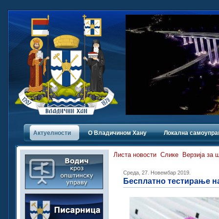
Актуелности
О Владичинoм Хану
Локална самоупра
Листа новости
Слике
Верзија за 
Среда, 27. Новембар 2019.
Бесплатно тестирање н