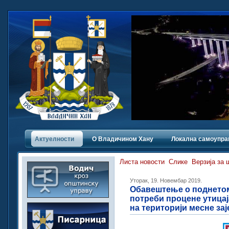
Актуелности
О Владичинoм Хану
Локална самоупра
Листа новости
Слике
Верзија за
Уторак, 19. Новембар 2019.
Обавештење о поднетом
потреби процене утицај
на територији месне за