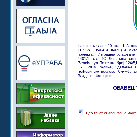
На основу члана 10. став 1. Закон
РС“ бр. 135/04 и 36/09 ) и Зах
пројекта: «Изградња хладњаче «
1481/1, све КО Лепеница опш
Ђелића, ул Пожешка број 126/5,
15.11.2019. године, Одељење з
грађевинске послове, Служба з
Владичин Хан врши
ОБАВЕШ
Цео текст обавештења может