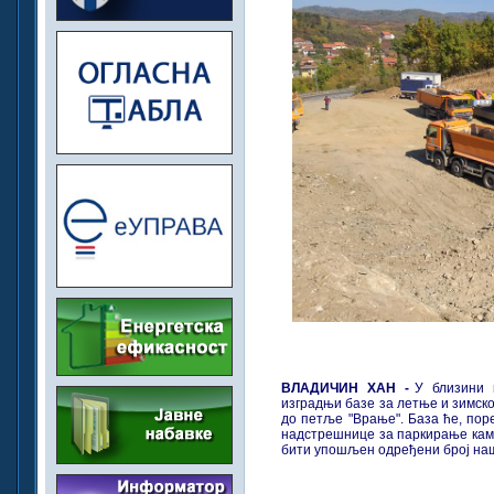
ВЛАДИЧИН ХАН -
У близини 
изградњи базе за летње и зимск
до петље "Врање". База ће, пор
надстрешнице за паркирање ками
бити упошљен одређени број наш