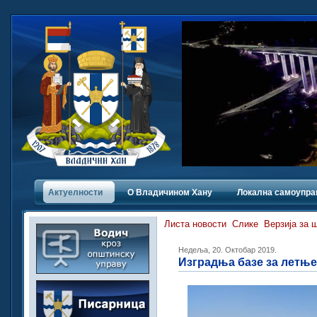
Актуелности
О Владичинoм Хану
Локална самоупра
Листа новости
Слике
Верзија за 
Недеља, 20. Октобар 2019.
Изградња базе за летње