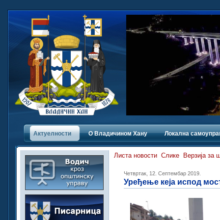
Актуелности
О Владичинoм Хану
Локална самоупра
Листа новости
Слике
Верзија за 
Четвртак, 12. Септембар 2019.
Уређење кеја испод мос