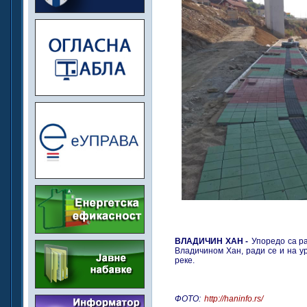
ВЛАДИЧИН ХАН -
Упоредо са р
Владичином Хан, ради се и на ур
реке.
ФОТО:
http://haninfo.rs/