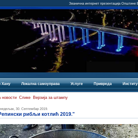
Званична интернет презентација Општине
 Хану
Локална самоуправа
Услуге
Привреда
Институ
 новости
Слике
Верзија за штампу
недељак, 30. Септембар 2019.
Репински рибљи котлић 2019."