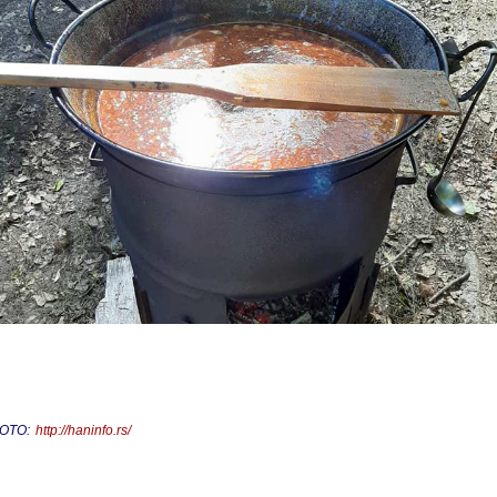
ОТО:
http://haninfo.rs/