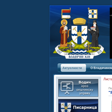
Актуелности
О Владичинoм
Листа
По
"