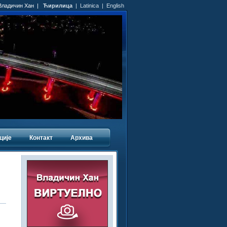
 Владичин Хан |
Ћирилица
|
Latinica
|
English
ције
Контакт
Архива