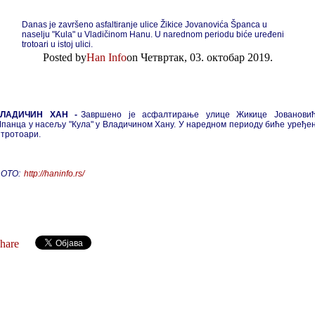
Danas je završeno asfaltiranje ulice Žikice Jovanovića Španca u
naselju "Kula" u Vladičinom Hanu. U narednom periodu biće uređeni
trotoari u istoj ulici.
Posted by
Han Info
on Четвртак, 03. октобар 2019.
ЛАДИЧИН ХАН -
Завршено је асфалтирање улице Жикице Јованови
панца у насељу "Кула" у Владичином Хану. У наредном периоду биће уређе
 тротоари.
ОТО:
http://haninfo.rs/
hare