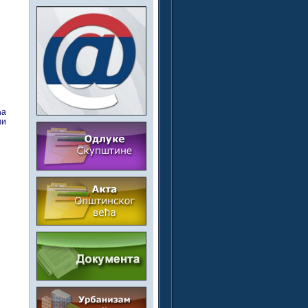
ћа
ни