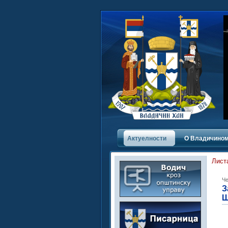
Актуелности
О Владичинoм
Лист
Че
З
Ш