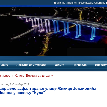
Званична интернет презентација Општине
 Хану
Локална самоуправа
Услуге
Привреда
Институ
а новости
Слике
Верзија за штампу
твртак, 3. Октобар 2019.
авршено асфалтирање улице Жикице Јовановића
панца у насељу "Кула"