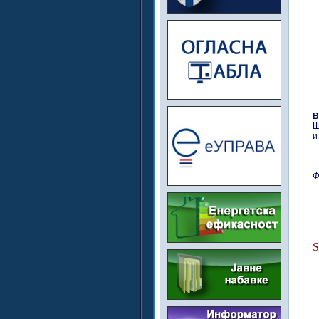
В
Ш
и
Ф
S