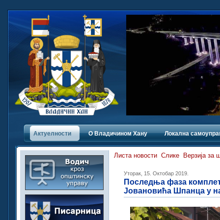
Актуелности
О Владичинoм Хану
Локална самоупра
Листа новости
Слике
Верзија за 
Уторак, 15. Октобар 2019.
Последња фаза комплет
Јовановића Шпанца у н