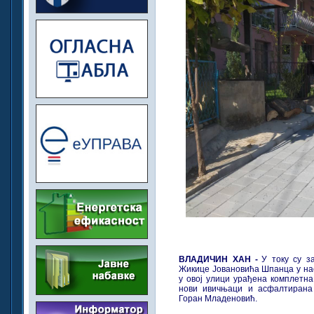
ВЛАДИЧИН ХАН -
У току су з
Жикице Јовановића Шпанца у на
у овој улици урађена комплетн
нови ивичњаци и асфалтирана
Горан Младеновић.