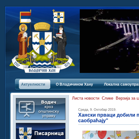
Актуелности
О Владичинoм Хану
Локална самоупра
Листа новости
Слике
Верзија за 
Среда, 9. Октобар 2019.
Хански прваци добили 
саобраћају"