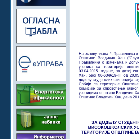
На основу члана 4. Правилника о
Општине Владичин Хан (“Служб
Правилника о изменама и допу
ученика са територије општи
03.04.2015. године, по датој с
Хан, број 06-63/9/19-III, од 20.
доделу студенских стипендија с
Србији са територије Општине
Комисије за спровођење јавног
ученицима општине Владичин Хан
Општине Владичин Хан, дана 20.0
ЗА ДОДЕЛУ СТУДЕН
ВИСОКОШКОЛСКИХ УС
ТЕРИТОРИЈЕ ОПШТИНЕ ВЛ