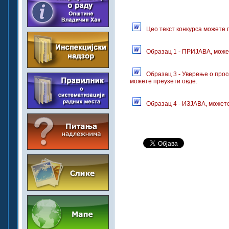
Цео текст конкурса можете 
Образац 1 - ПРИЈАВА, може
Образац 3 - Уверење о про
можете преузети овде.
Образац 4 - ИЗЈАВА, можете