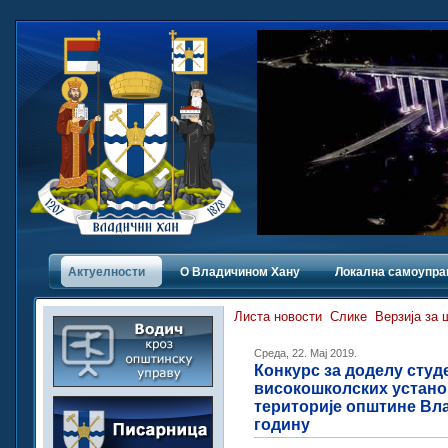
Актуелности
О Владичинoм Хану
Локална самоупра
Листа новости
Слике
Верзија за
Среда, 22. Мај 2019.
Конкурс за доделу студ
високошколских устано
територије општине Вла
годину