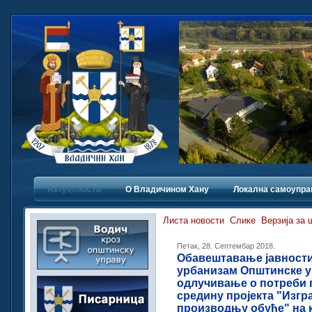
Актуелности
О Владичинoм Хану
Локална самоупра
Листа новости
Слике
Верзија за
Петак, 28. Септембар 2018.
Обавештавање јавности
урбанизам Општинске у
одлучивање о потреби 
средину пројекта "Изгр
производњу обуће" на к