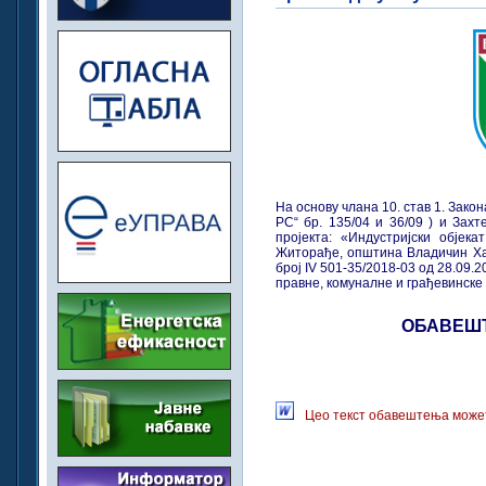
На основу члана 10. став 1. Закон
РС“ бр. 135/04 и 36/09 ) и Зах
пројекта: «Индустријски објек
Житорађе, општина Владичин Ха
број IV 501-35/2018-03 од 28.09.
правне, комуналне и грађевинск
ОБАВЕШ
Цео текст обавештења может