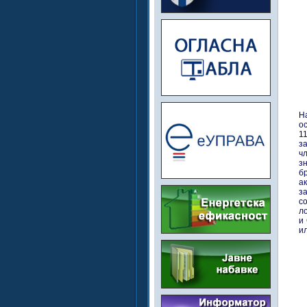
Н
ос
1
з
ч
з
б
а
з
с
л
и
и