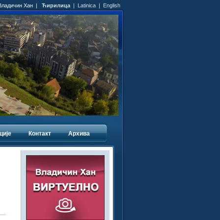
 Владичин Хан |
Ћирилица
|
Latinica
|
English
ције
Контакт
Архива