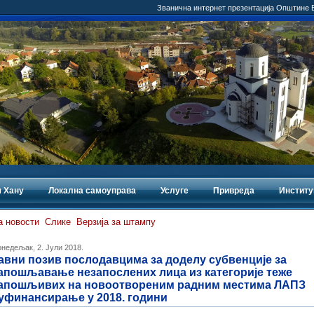
Званична интернет презентација Општине
 Хану
Локална самоуправа
Услуге
Привреда
Институ
а новости
Слике
Верзија за штампу
недељак, 2. Јули 2018.
авни позив послодавцима за доделу субвенције за
апошљавање незапослених лица из категорије теже
апошљивих на новоотвореним радним местима ЛАПЗ
уфинансирање у 2018. години