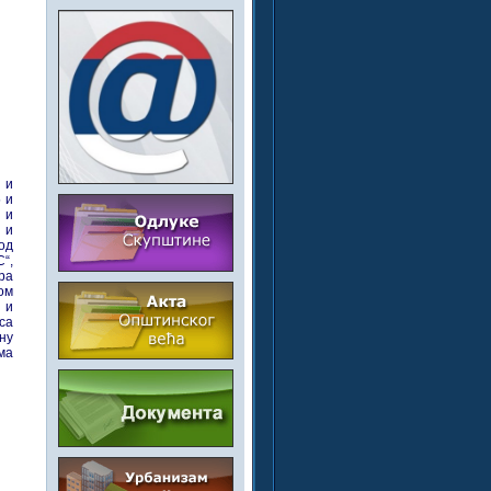
 и
5 и
 и
 и
од
“,
ра
ом
 и
са
ну
ма