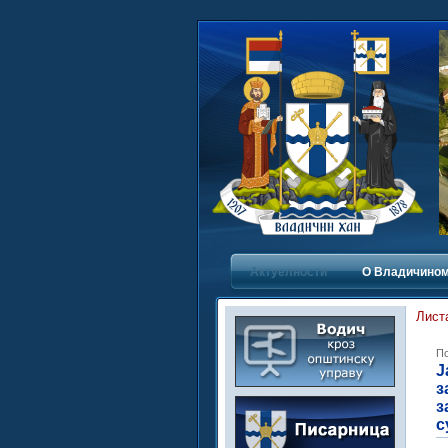
Актуелности
О Владичинoм
Лист
По
Ј
з
з
с