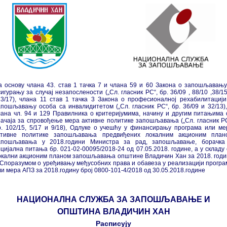
а основу члана 43. став 1 тачка 7 и члана 59 и 60 Закона о запошљавању
игурању за случај незапослености („Сл. гласник РС“, бр. 36/09 , 88/10 ,38/1
13/17), члана 11 став 1 тачка 3 Закона о професионалној рехабилитацији
апошљавању особа са инвалидитетом („Сл. гласник РС“, бр. 36/09 и 32/13),
лана чл. 94 и 129 Правилника о критеријумима, начину и другим питањима 
начаја за спровођење мера активне политике запошљавања („Сл. гласник РС
р. 102/15, 5/17 и 9/18), Одлуке о учешћу у финансирању програма или ме
ктивне политике запошљавања предвиђених локалним акционим план
апошљавања у 2018.години Министра за рад, запошљавање, борачка
оцијална питања бр. 021-02-00095/2018-24 од 07.05.2018. године, а у складу 
окални акционим планом запошљавања општине Владичин Хан за 2018. годи
 Споразумом о уређивању међусобних права и обавеза у реализацији програ
ли мера АПЗ за 2018.годину број 0800-101-4/2018 од 30.05.2018.године
НАЦИОНАЛНА СЛУЖБА ЗА ЗАПОШЉАВАЊЕ И
ОПШТИНА ВЛАДИЧИН ХАН
Расписују