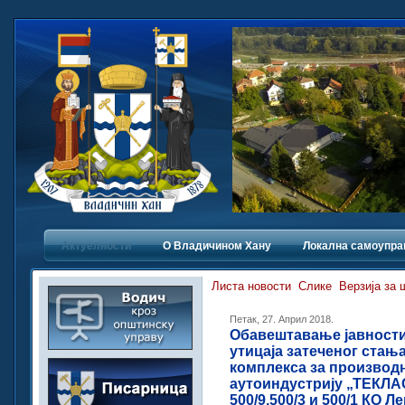
Актуелности
О Владичинoм Хану
Локална самоупра
Листа новости
Слике
Верзија за
Петак, 27. Април 2018.
Обавештавање јавности 
утицаја затеченог стањ
комплекса за производ
аутоиндустрију „ТЕКЛА
500/9,500/3 и 500/1 КО