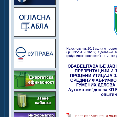
На основу чл. 20. Закона о проце
бр. 135/04 и 36/09) Одељење з
грађевинске послове Општинске 
ОБАВЕШТАВАЊЕ ЈАВНО
ПРЕЗЕНТАЦИЈИ И 
ПРОЦЕНИ УТИЦАЈА З
СРЕДИНУ ФАБРИЧКО
ГУМЕНИХ ДЕЛОВА 
Аутомотив“доо на КП.БР
општи
Цео текст обавештења может